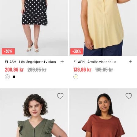
-30%
-30%
FLASH - Lös lång skjorta i viskos
FLASH - Ärmlös viskosblus
209,96 kr
Price reduced from
299,95 kr
to
139,96 kr
Price reduced from
199,95 kr
to