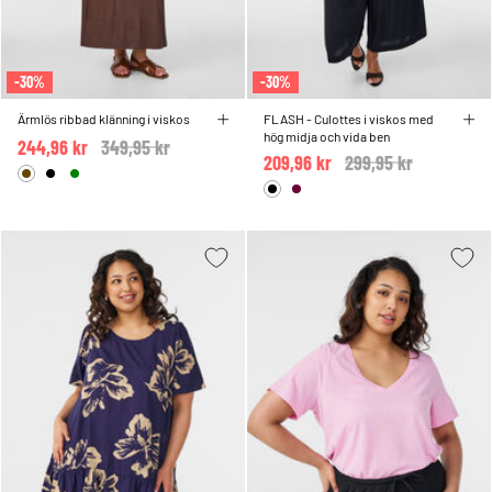
-30%
-30%
Ärmlös ribbad klänning i viskos
FLASH - Culottes i viskos med
hög midja och vida ben
244,96 kr
Price reduced from
349,95 kr
to
209,96 kr
Price reduced from
299,95 kr
to