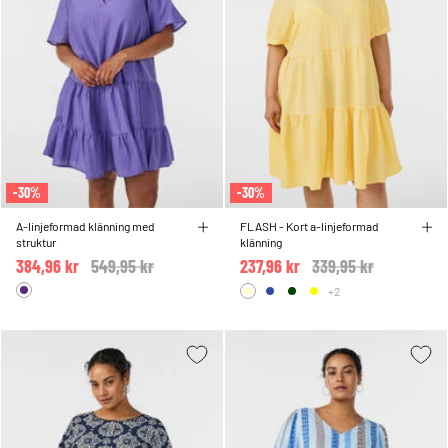
-30%
-30%
A-linjeformad klänning med
FLASH - Kort a-linjeformad
struktur
klänning
384,96 kr
Price reduced from
549,95 kr
to
237,96 kr
Price reduced from
339,95 kr
to
+2