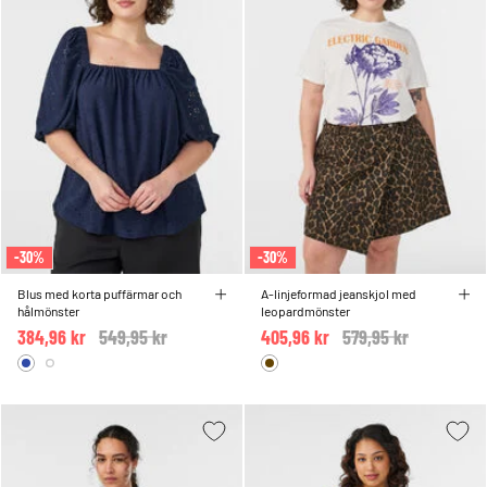
-30%
-30%
Blus med korta puffärmar och
A-linjeformad jeanskjol med
hålmönster
leopardmönster
384,96 kr
Price reduced from
549,95 kr
to
405,96 kr
Price reduced from
579,95 kr
to