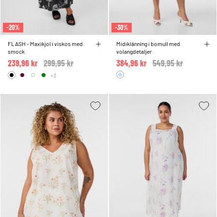
-20%
-30%
FLASH - Maxikjol i viskos med
Midiklänning i bomull med
smock
volangdetaljer
239,96 kr
Price reduced from
299,95 kr
to
384,96 kr
Price reduced from
549,95 kr
to
+3