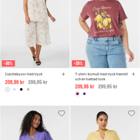
-30%
-30%
Culottebyxor med tryck
T-shirt i bomull med tryck framtill
och en tvättad look
209,96 kr
Price reduced from
299,95 kr
to
209,96 kr
Price reduced from
299,95 kr
to