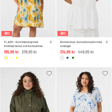
-30%
-30%
FLASH - Kort klänning med
Ärmlös blus i bomullsmuslin med
krinklad textur och korta ärmar
volanger
195,96 kr
Price reduced from
279,95 kr
to
314,96 kr
Price reduced from
449,95 kr
to