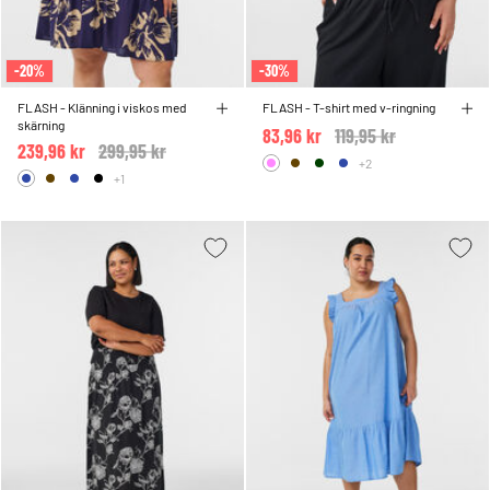
-20%
-30%
FLASH - Klänning i viskos med
FLASH - T-shirt med v-ringning
skärning
83,96 kr
Price reduced from
119,95 kr
to
239,96 kr
Price reduced from
299,95 kr
to
+2
+1