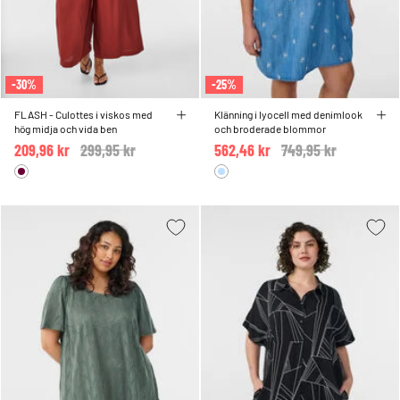
-30%
-25%
FLASH - Culottes i viskos med
Klänning i lyocell med denimlook
hög midja och vida ben
och broderade blommor
209,96 kr
Price reduced from
299,95 kr
to
562,46 kr
Price reduced from
749,95 kr
to