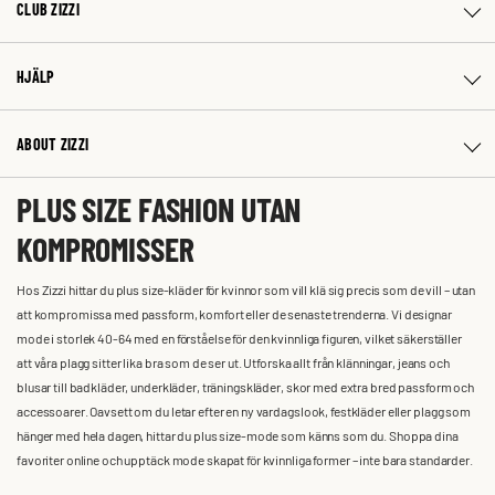
CLUB ZIZZI
HJÄLP
ABOUT ZIZZI
PLUS SIZE FASHION UTAN
KOMPROMISSER
Hos Zizzi hittar du plus size-kläder för kvinnor som vill klä sig precis som de vill – utan
att kompromissa med passform, komfort eller de senaste trenderna. Vi designar
mode i storlek 40-64 med en förståelse för den kvinnliga figuren, vilket säkerställer
att våra plagg sitter lika bra som de ser ut. Utforska allt från klänningar, jeans och
blusar till badkläder, underkläder, träningskläder, skor med extra bred passform och
accessoarer. Oavsett om du letar efter en ny vardagslook, festkläder eller plagg som
hänger med hela dagen, hittar du plus size-mode som känns som du. Shoppa dina
favoriter online och upptäck mode skapat för kvinnliga former – inte bara standarder.