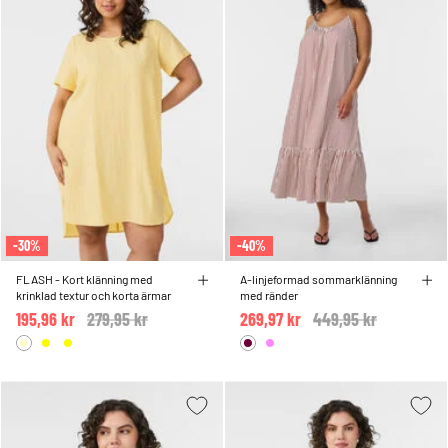
-30%
-40%
FLASH - Kort klänning med
A-linjeformad sommarklänning
krinklad textur och korta ärmar
med ränder
195,96 kr
Price reduced from
279,95 kr
to
269,97 kr
Price reduced from
449,95 kr
to