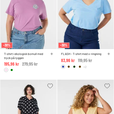
-30%
-30%
T-shirt i ekologisk bomull med
FLASH - T-shirt med v-ringning
tryck på ryggen
83,96 kr
Price reduced from
119,95 kr
to
195,96 kr
Price reduced from
279,95 kr
to
+2