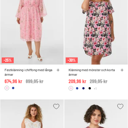
-25%
-30%
Festklänning i chiffong med långa
Klänning med mönster och korta
ärmar
ärmar
674,96 kr
Price reduced from
899,95 kr
to
209,96 kr
Price reduced from
299,95 kr
to
+1