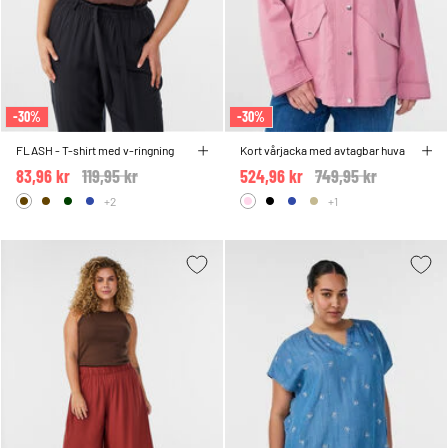
-30%
-30%
FLASH - T-shirt med v-ringning
Kort vårjacka med avtagbar huva
83,96 kr
Price reduced from
119,95 kr
to
524,96 kr
Price reduced from
749,95 kr
to
+2
+1