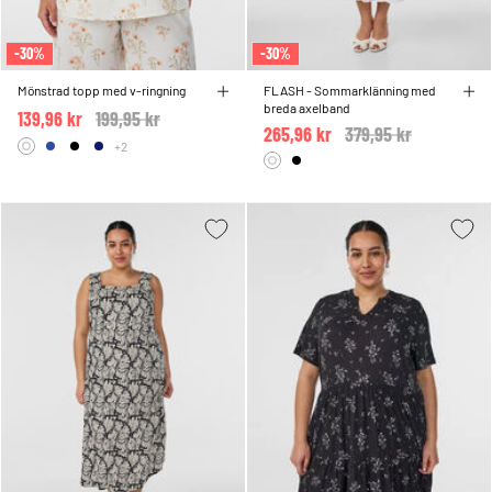
-30%
-30%
Mönstrad topp med v-ringning
FLASH - Sommarklänning med
breda axelband
139,96 kr
Price reduced from
199,95 kr
to
265,96 kr
Price reduced from
379,95 kr
to
+2