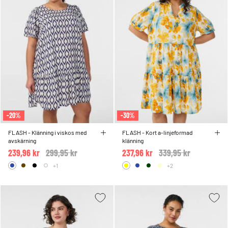
-20%
-30%
FLASH - Klänning i viskos med
FLASH - Kort a-linjeformad
avskärning
klänning
239,96 kr
Price reduced from
299,95 kr
to
237,96 kr
Price reduced from
339,95 kr
to
+1
+2