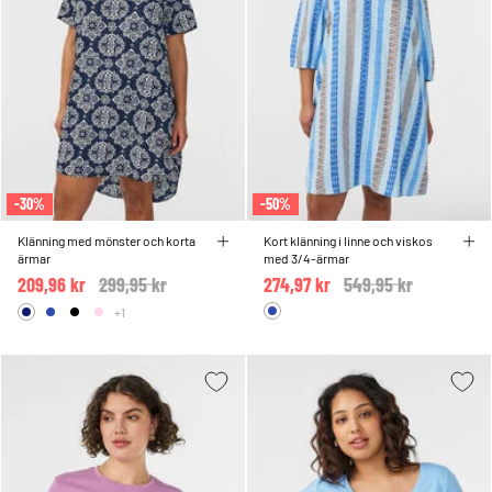
-30%
-50%
Klänning med mönster och korta
Kort klänning i linne och viskos
ärmar
med 3/4-ärmar
209,96 kr
Price reduced from
299,95 kr
to
274,97 kr
Price reduced from
549,95 kr
to
+1