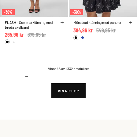
-30%
-30%
FLASH - Sommarklänning med
Mönstrad klänning med paneler
breda axelband
384,96 kr
Price reduced from
549,95 kr
to
265,96 kr
Price reduced from
379,95 kr
to
Visar 46 av 1 332 produkter
VISA FLER