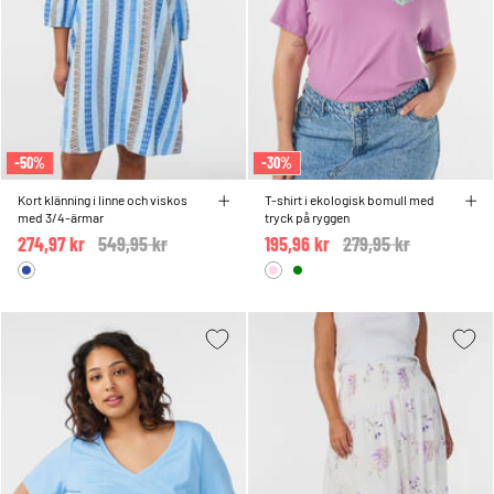
-50%
-30%
Kort klänning i linne och viskos
T-shirt i ekologisk bomull med
med 3/4-ärmar
tryck på ryggen
274,97 kr
Price reduced from
549,95 kr
to
195,96 kr
Price reduced from
279,95 kr
to