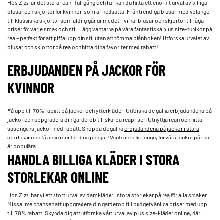
Hos Zizzi är det stora rean i full gång och här kan du hitta ett enormt urval av billiga
blusar och skjortor för kvinnor, som är nedsatta. Från trendiga blusar med volanger
till klassiska skjortor som aldrig går ur modet - vi har blusar och skjortor till låga
priser för varje smak och stil. Lägg vantarna på våra fantastiska plus size-tunikor på
rea – perfekt för att piffa upp din stil utan att tömma plånboken! Utforska urvalet av
blusar och skjortor på rea
och hitta dina favoriter med rabatt!
ERBJUDANDEN PÅ JACKOR FÖR
KVINNOR
Få upp till 70% rabatt på jackor och ytterkläder. Utforska de galna erbjudandena på
jackor och uppgradera din garderob till skarpa reapriser. Utnyttja rean och hitta
säsongens jackor med rabatt. Shoppa de galna
erbjudandena på jackor i stora
storlekar
och få ännu mer för dina pengar! Vänta inte för länge, för våra jackor på rea
är populära.
HANDLA BILLIGA KLÄDER I STORA
STORLEKAR ONLINE
Hos Zizzi har vi ett stort urval av damkläder i stora storlekar på rea för alla smaker.
Missa inte chansen att uppgradera din garderob till budgetvänliga priser med upp
till 70% rabatt. Skynda dig att utforska vårt urval av plus size-kläder online, där