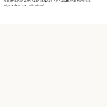
nedsättningarna väntar på dig. Shoppa nu och dra nytta av de fantastiska
erbjudandena innan de försvinner!