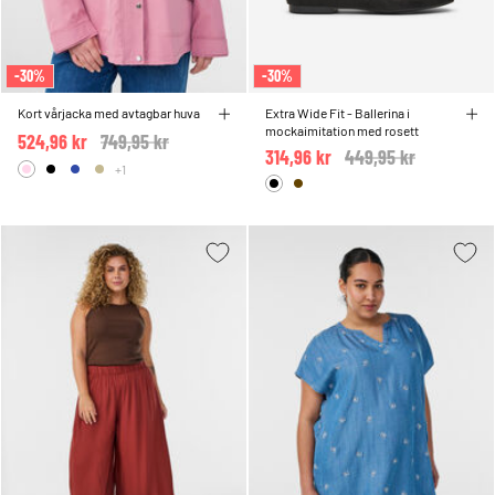
-30%
-30%
Kort vårjacka med avtagbar huva
Extra Wide Fit - Ballerina i
mockaimitation med rosett
524,96 kr
Price reduced from
749,95 kr
to
314,96 kr
Price reduced from
449,95 kr
to
+1