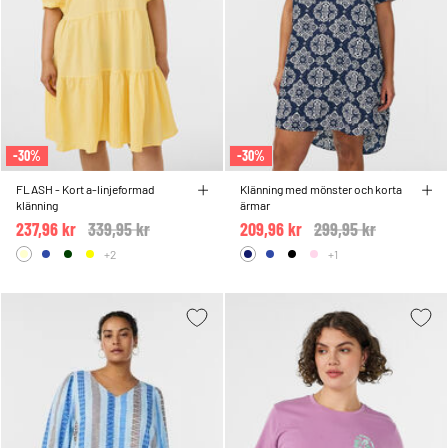
-30%
-30%
FLASH - Kort a-linjeformad
Klänning med mönster och korta
klänning
ärmar
237,96 kr
Price reduced from
339,95 kr
to
209,96 kr
Price reduced from
299,95 kr
to
+2
+1