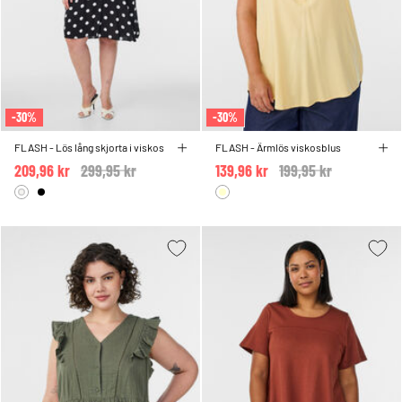
-30%
-30%
FLASH - Lös lång skjorta i viskos
FLASH - Ärmlös viskosblus
209,96 kr
Price reduced from
299,95 kr
to
139,96 kr
Price reduced from
199,95 kr
to