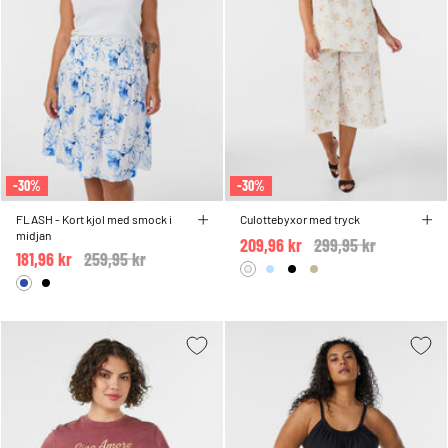
-30%
-30%
FLASH - Kort kjol med smock i
Culottebyxor med tryck
midjan
209,96 kr
Price reduced from
299,95 kr
to
181,96 kr
Price reduced from
259,95 kr
to