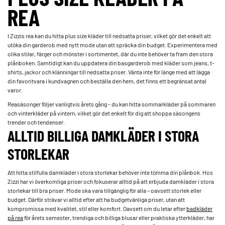
REA
I Zizzis rea kan du hitta plus size kläder till nedsatta priser, vilket gör det enkelt att
utöka din garderob med nytt mode utan att spräcka din budget. Experimentera med
olika stilar, färger och mönster i sortimentet, där du inte behöver ta fram den stora
plånboken. Samtidigt kan du uppdatera din basgarderob med kläder som jeans, t-
shirts, jackor och klänningar till nedsatta priser. Vänta inte för länge med att lägga
din favoritvara i kundvagnen och beställa den hem, det finns ett begränsat antal
varor.
Reasäsonger följer vanligtvis årets gång - du kan hitta sommarkläder på sommaren
och vinterkläder på vintern, vilket gör det enkelt för dig att shoppa säsongens
trender och tendenser.
ALLTID BILLIGA DAMKLÄDER I STORA
STORLEKAR
Att hitta stilfulla damkläder i stora storlekar behöver inte tömma din plånbok. Hos
Zizzi har vi överkomliga priser och fokuserar alltid på att erbjuda damkläder i stora
storlekar till bra priser. Mode ska vara tillgänglig för alla – oavsett storlek eller
budget. Därför strävar vi alltid efter att ha budgetvänliga priser, utan att
kompromissa med kvalitet, stil eller komfort. Oavsett om du letar efter
badkläder
på rea
för årets semester, trendiga och billiga blusar eller praktiska ytterkläder, har