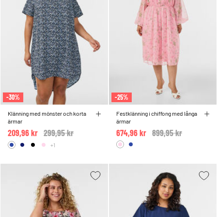
-30%
-25%
Klänning med mönster och korta
Festklänning i chiffong med långa
ärmar
ärmar
209,96 kr
Price reduced from
299,95 kr
to
674,96 kr
Price reduced from
899,95 kr
to
+1