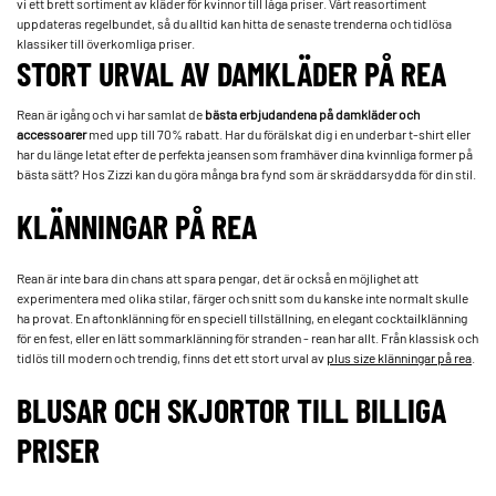
vi ett brett sortiment av kläder för kvinnor till låga priser. Vårt reasortiment
uppdateras regelbundet, så du alltid kan hitta de senaste trenderna och tidlösa
klassiker till överkomliga priser.
STORT URVAL AV DAMKLÄDER PÅ REA
Rean är igång och vi har samlat de
bästa erbjudandena på damkläder och
accessoarer
med upp till 70% rabatt. Har du förälskat dig i en underbar t-shirt eller
har du länge letat efter de perfekta jeansen som framhäver dina kvinnliga former på
bästa sätt? Hos Zizzi kan du göra många bra fynd som är skräddarsydda för din stil.
KLÄNNINGAR PÅ REA
Rean är inte bara din chans att spara pengar, det är också en möjlighet att
experimentera med olika stilar, färger och snitt som du kanske inte normalt skulle
ha provat. En aftonklänning för en speciell tillställning, en elegant cocktailklänning
för en fest, eller en lätt sommarklänning för stranden - rean har allt. Från klassisk och
tidlös till modern och trendig, finns det ett stort urval av
plus size klänningar på rea
.
BLUSAR OCH SKJORTOR TILL BILLIGA
PRISER