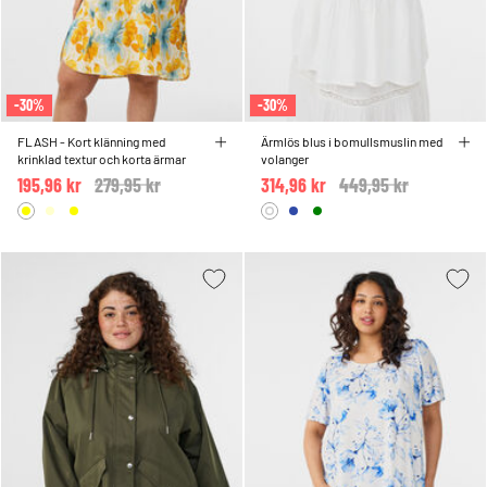
-30%
-30%
FLASH - Kort klänning med
Ärmlös blus i bomullsmuslin med
krinklad textur och korta ärmar
volanger
195,96 kr
Price reduced from
279,95 kr
to
314,96 kr
Price reduced from
449,95 kr
to