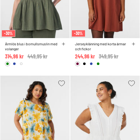
-30%
-30%
Ärmlös blus i bomullsmuslin med
Jerseyklänning med korta ärmar
volanger
och fickor
314,96 kr
Price reduced from
449,95 kr
to
244,96 kr
Price reduced from
349,95 kr
to