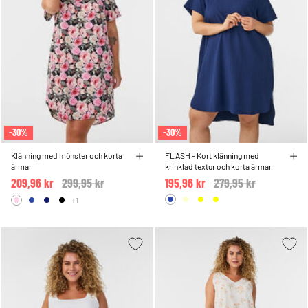
-30%
-30%
Klänning med mönster och korta
FLASH - Kort klänning med
ärmar
krinklad textur och korta ärmar
209,96 kr
Price reduced from
299,95 kr
to
195,96 kr
Price reduced from
279,95 kr
to
+1