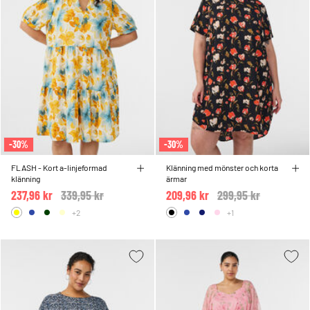
-30%
-30%
FLASH - Kort a-linjeformad
Klänning med mönster och korta
klänning
ärmar
237,96 kr
Price reduced from
339,95 kr
to
209,96 kr
Price reduced from
299,95 kr
to
+2
+1