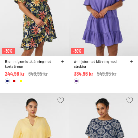
-30%
-30%
Blommig omlottklänning med
A-linjeformad klänning med
korta ärmar
struktur
244,96 kr
Price reduced from
349,95 kr
to
384,96 kr
Price reduced from
549,95 kr
to