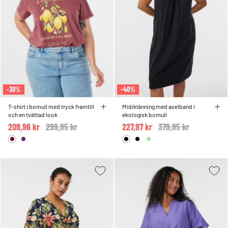
-30%
-40%
T-shirt i bomull med tryck framtill
Midiklänning med axelband i
och en tvättad look
ekologisk bomull
209,96 kr
Price reduced from
299,95 kr
to
227,97 kr
Price reduced from
379,95 kr
to