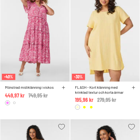
-40%
-30%
Mönstrad midiklänning i viskos
FLASH - Kort klänning med
krinklad textur och korta ärmar
449,97 kr
Price reduced from
749,95 kr
to
195,96 kr
Price reduced from
279,95 kr
to