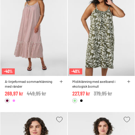
-40%
-40%
A-linjeformad sommarklänning
Midiklänning med axelband i
med ränder
ekologisk bomull
269,97 kr
Price reduced from
449,95 kr
to
227,97 kr
Price reduced from
379,95 kr
to