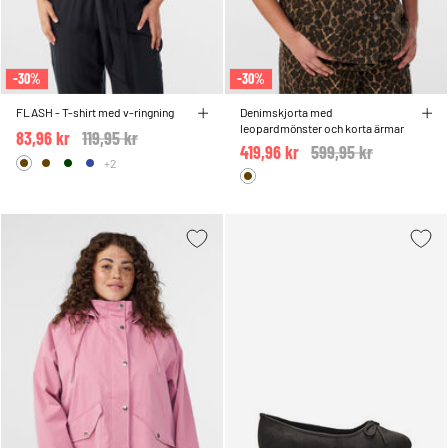
-30%
-30%
FLASH - T-shirt med v-ringning
Denimskjorta med
leopardmönster och korta ärmar
83,96 kr
Price reduced from
119,95 kr
to
419,96 kr
Price reduced from
599,95 kr
to
+2