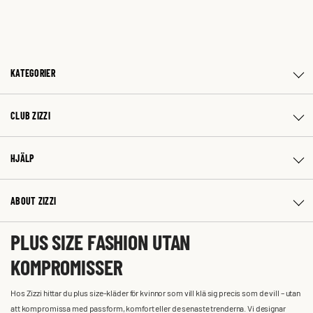
KATEGORIER
CLUB ZIZZI
HJÄLP
ABOUT ZIZZI
PLUS SIZE FASHION UTAN
KOMPROMISSER
Hos Zizzi hittar du plus size-kläder för kvinnor som vill klä sig precis som de vill – utan
att kompromissa med passform, komfort eller de senaste trenderna. Vi designar