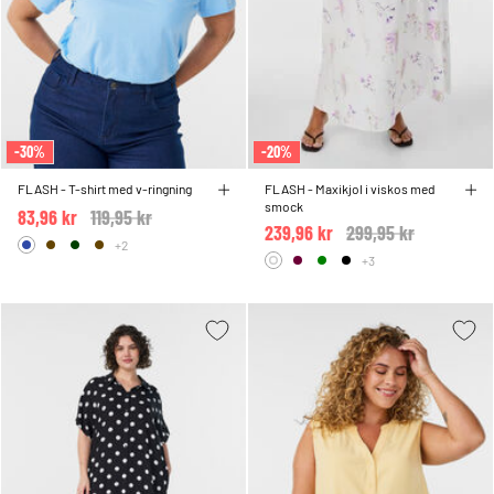
-30%
-20%
FLASH - T-shirt med v-ringning
FLASH - Maxikjol i viskos med
smock
83,96 kr
Price reduced from
119,95 kr
to
239,96 kr
Price reduced from
299,95 kr
to
+2
+3