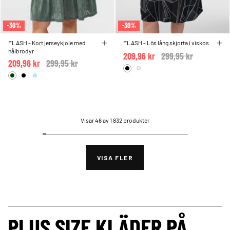
-30%
-30%
FLASH - Kort jerseykjole med
FLASH - Lös lång skjorta i viskos
hålbrodyr
209,96 kr
Price reduced from
299,95 kr
to
209,96 kr
Price reduced from
299,95 kr
to
Visar 46 av 1 832 produkter
VISA FLER
PLUS SIZE KLÄDER PÅ