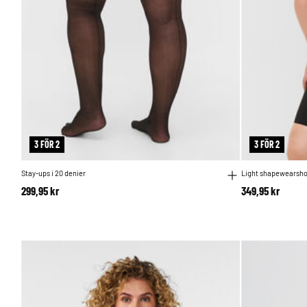
3 FÖR 2
3 FÖR 2
Stay-ups i 20 denier
Light shapewearsho
299,95 kr
349,95 kr