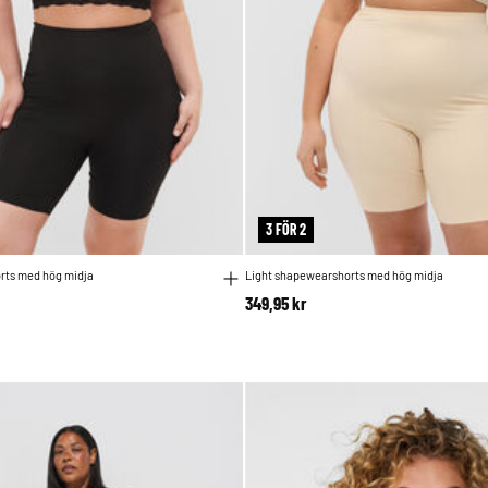
3 FÖR 2
rts med hög midja
Light shapewearshorts med hög midja
349,95 kr