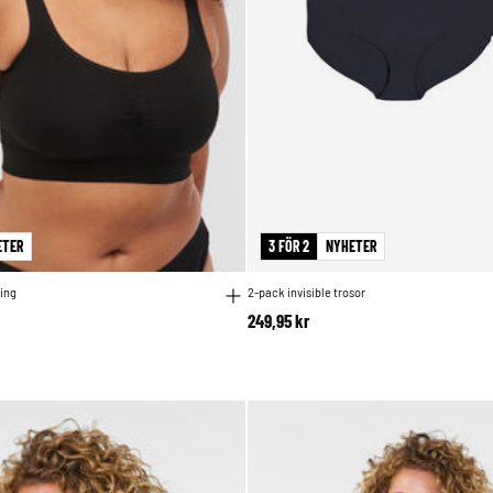
ETER
3 FÖR 2
NYHETER
ing
2-pack invisible trosor
249,95 kr