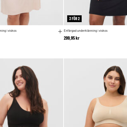
3 FÖR 2
ing i viskos
Enfärgad underklänning i viskos
299,95 kr