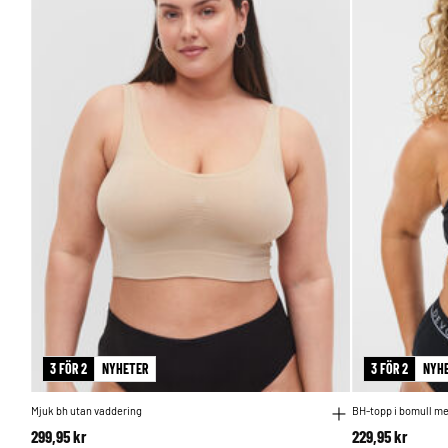
3 FÖR 2
NYHETER
3 FÖR 2
NYH
Mjuk bh utan vaddering
BH-topp i bomull me
299,95 kr
229,95 kr