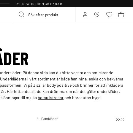
BYT GRATIS INOM 30 DAGAR
ÄDER
e underkläder. På denna sida kan du hitta vackra och smickrande
 Underkläderna i vårt sortiment är både feminina, enkla och bekväma
 passformen. Vi på Zizzi är body positive och brinner för att inkludera
är. Här hittar du allt du kan drömma om när det gäller underkläder.
klänningar till mjuka
bomullstrosor
och bh:ar utan bygel
Damkläder