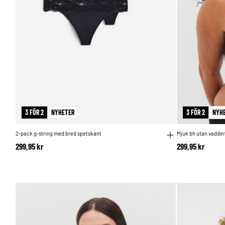
3 FÖR 2
NYHETER
3 FÖR 2
NYH
2-pack g-string med bred spetskant
Mjuk bh utan vadder
299,95 kr
299,95 kr