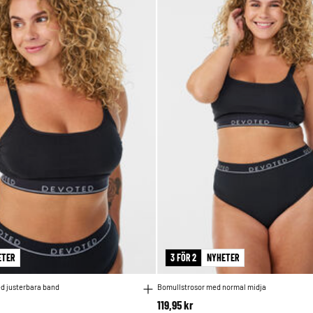
ETER
3 FÖR 2
NYHETER
d justerbara band
Bomullstrosor med normal midja
119,95 kr