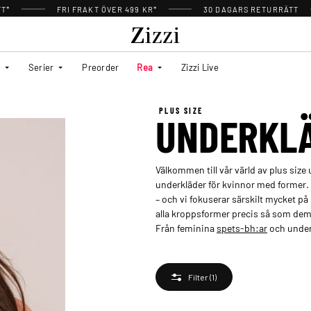
TT*
FRI FRAKT ÖVER 499 KR*
30 DAGARS RETURRÄTT
Serier
Preorder
Rea
Zizzi Live
PLUS SIZE
UNDERKL
Välkommen till vår värld av plus siz
underkläder för kvinnor med former.
– och vi fokuserar särskilt mycket på
alla kroppsformer precis så som dem 
Från feminina
spets-bh:ar
och under
Filter
(1)