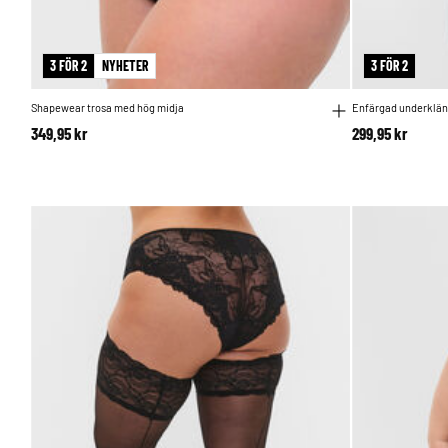
3 FÖR 2
NYHETER
3 FÖR 2
Shapewear trosa med hög midja
Enfärgad underklänn
349,95 kr
299,95 kr