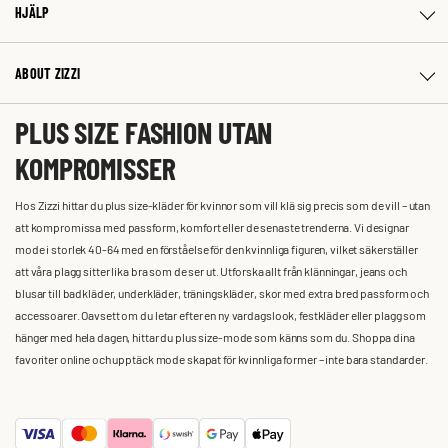
HJÄLP
ABOUT ZIZZI
PLUS SIZE FASHION UTAN
KOMPROMISSER
Hos Zizzi hittar du plus size-kläder för kvinnor som vill klä sig precis som de vill – utan
att kompromissa med passform, komfort eller de senaste trenderna. Vi designar
mode i storlek 40-64 med en förståelse för den kvinnliga figuren, vilket säkerställer
att våra plagg sitter lika bra som de ser ut. Utforska allt från klänningar, jeans och
blusar till badkläder, underkläder, träningskläder, skor med extra bred passform och
accessoarer. Oavsett om du letar efter en ny vardagslook, festkläder eller plagg som
hänger med hela dagen, hittar du plus size-mode som känns som du. Shoppa dina
favoriter online och upptäck mode skapat för kvinnliga former – inte bara standarder.