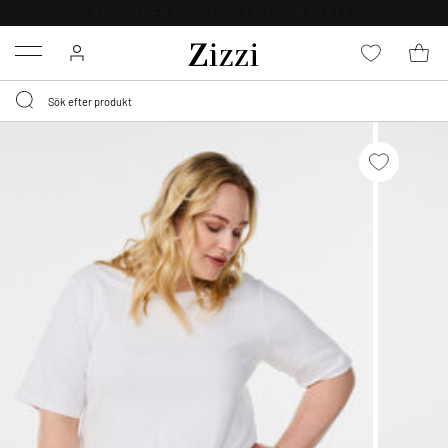
FRI FRAKT ÖVER 499 KR*
Menu