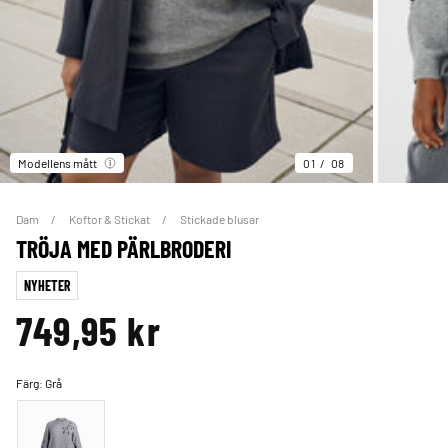
Modellens mått
01
08
Dam
Koftor & Stickat
Stickade blusar
TRÖJA MED PÄRLBRODERI
NYHETER
749,95 kr
Färg:
Grå