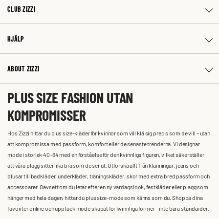
CLUB ZIZZI
HJÄLP
ABOUT ZIZZI
PLUS SIZE FASHION UTAN
KOMPROMISSER
Hos Zizzi hittar du plus size-kläder för kvinnor som vill klä sig precis som de vill – utan
att kompromissa med passform, komfort eller de senaste trenderna. Vi designar
mode i storlek 40-64 med en förståelse för den kvinnliga figuren, vilket säkerställer
att våra plagg sitter lika bra som de ser ut. Utforska allt från klänningar, jeans och
blusar till badkläder, underkläder, träningskläder, skor med extra bred passform och
accessoarer. Oavsett om du letar efter en ny vardagslook, festkläder eller plagg som
hänger med hela dagen, hittar du plus size-mode som känns som du. Shoppa dina
favoriter online och upptäck mode skapat för kvinnliga former – inte bara standarder.