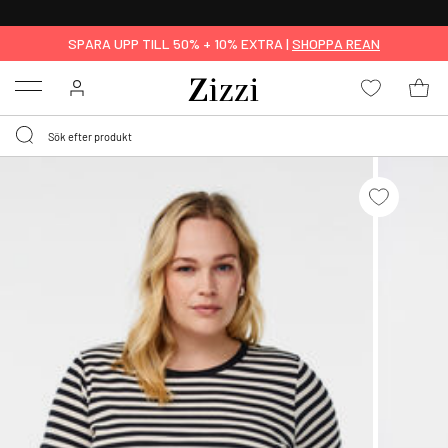
FRI FRAKT ÖVER 499 KR*
SPARA UPP TILL 50% + 10% EXTRA |
SHOPPA REAN
Menu