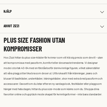
HJÄLP
ABOUT ZIZZI
PLUS SIZE FASHION UTAN
KOMPROMISSER
Hos Zizzi hittar du plus size-kläder för kvinnor som vill klä sig precis som de vill – utan
att kompromissa med passform, komfort eller de senaste trenderna. Vi designar
mode i storlek 40-64 med en förståelse för den kvinnliga figuren, vilket säkerställer
att våra plagg sitter lika bra som de ser ut. Utforska allt från klänningar, jeans och
blusar till badkläder, underkläder, träningskläder, skor med extra bred passform och
accessoarer. Oavsett om du letar efter en ny vardagslook, festkläder eller plagg som
hänger med hela dagen, hittar du plus size-mode som känns som du. Shoppa dina
favoriter online och upptäck mode skapat för kvinnliga former – inte bara standarder.