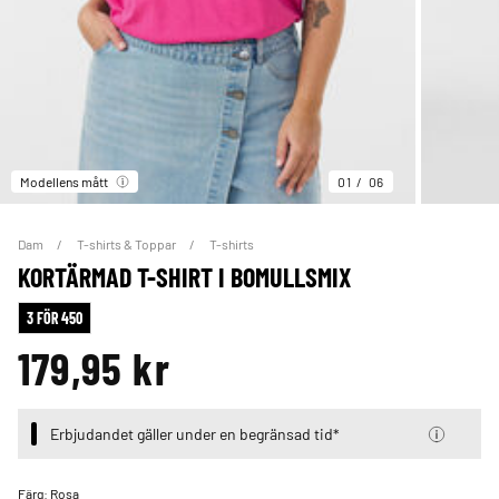
Modellens mått
01
06
Dam
T-shirts & Toppar
T-shirts
KORTÄRMAD T-SHIRT I BOMULLSMIX
3 FÖR 450
179,95 kr
Erbjudandet gäller under en begränsad tid*
Färg:
Rosa