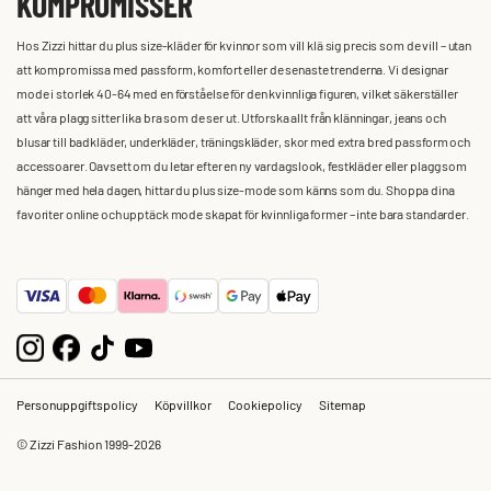
KOMPROMISSER
Hos Zizzi hittar du plus size-kläder för kvinnor som vill klä sig precis som de vill – utan
att kompromissa med passform, komfort eller de senaste trenderna. Vi designar
mode i storlek 40-64 med en förståelse för den kvinnliga figuren, vilket säkerställer
att våra plagg sitter lika bra som de ser ut. Utforska allt från klänningar, jeans och
blusar till badkläder, underkläder, träningskläder, skor med extra bred passform och
accessoarer. Oavsett om du letar efter en ny vardagslook, festkläder eller plagg som
hänger med hela dagen, hittar du plus size-mode som känns som du. Shoppa dina
favoriter online och upptäck mode skapat för kvinnliga former – inte bara standarder.
Personuppgiftspolicy
Köpvillkor
Cookiepolicy
Sitemap
© Zizzi Fashion 1999-2026