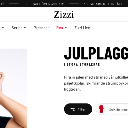
TT*
FRI FRAKT ÖVER 499 KR*
30 DAGARS RETURRÄTT
Serier
Preorder
Rea
Zizzi Live
JULPLAG
I STORA STORLEKAR
Fira in julen med stil med vår julkolle
paljettkjolar, skimrande strumpbyxor 
högtiden.
Julklänninga
Filter