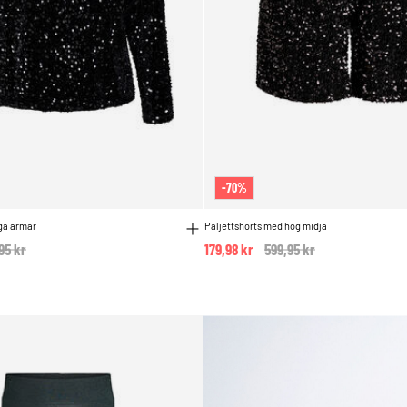
-70%
ga ärmar
Paljettshorts med hög midja
e reduced from
95 kr
to
179,98 kr
Price reduced from
599,95 kr
to