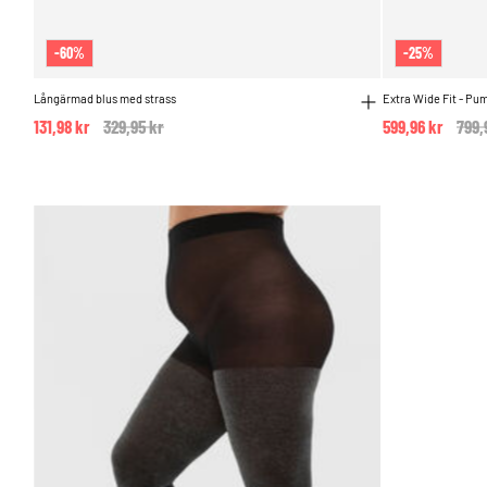
-60%
-25%
Långärmad blus med strass
Extra Wide Fit - Pu
131,98 kr
Price reduced from
329,95 kr
to
599,96 kr
Pric
799,