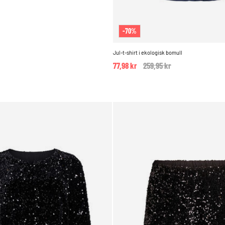
-70%
Jul-t-shirt i ekologisk bomull
77,98 kr
Price reduced from
259,95 kr
to