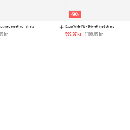
-50%
mps med rosett och strass
Extra Wide Fit - Stövlett med strass
e reduced from
95 kr
to
599,97 kr
Price reduced from
1 199,95 kr
to