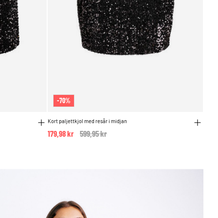
-70%
Kort paljettkjol med resår i midjan
179,98 kr
Price reduced from
599,95 kr
to