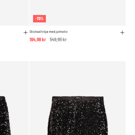
-70%
Stickad tröja med julmotiv
164,98 kr
Price reduced from
549,95 kr
to