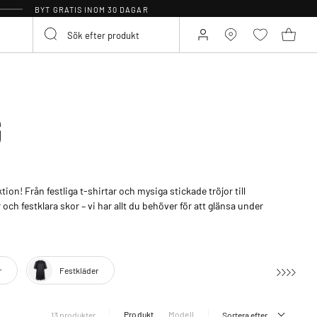
BYT GRATIS INOM 30 DAGAR
G
ktion! Från festliga t-shirtar och mysiga stickade tröjor till
och festklara skor – vi har allt du behöver för att glänsa under
r
Festkläder
Produkt
Modell
13 produkter
Sortera efter