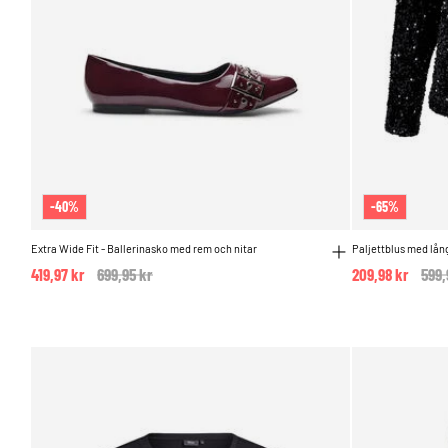
-40%
-65%
Extra Wide Fit - Ballerinasko med rem och nitar
Paljettblus med lån
419,97 kr
Price reduced from
699,95 kr
to
209,98 kr
Pric
599,