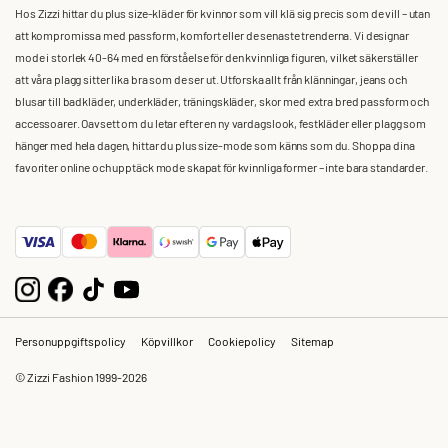
Hos Zizzi hittar du plus size-kläder för kvinnor som vill klä sig precis som de vill – utan
att kompromissa med passform, komfort eller de senaste trenderna. Vi designar
mode i storlek 40-64 med en förståelse för den kvinnliga figuren, vilket säkerställer
att våra plagg sitter lika bra som de ser ut. Utforska allt från klänningar, jeans och
blusar till badkläder, underkläder, träningskläder, skor med extra bred passform och
accessoarer. Oavsett om du letar efter en ny vardagslook, festkläder eller plagg som
hänger med hela dagen, hittar du plus size-mode som känns som du. Shoppa dina
favoriter online och upptäck mode skapat för kvinnliga former – inte bara standarder.
Personuppgiftspolicy
Köpvillkor
Cookiepolicy
Sitemap
© Zizzi Fashion 1999-2026