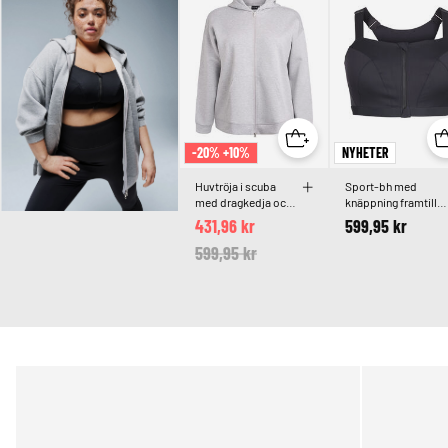
-20% +10%
NYHETER
Huvtröja i scuba
Sport-bh med
med dragkedja och
knäppning framtill
fickor
och högt stöd
431,96 kr
599,95 kr
Price reduced from
599,95 kr
to