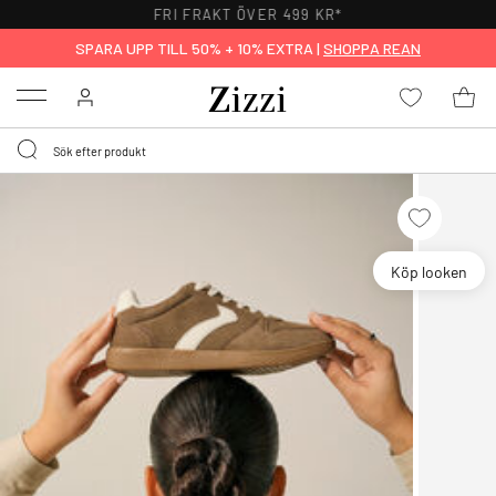
FRI FRAKT ÖVER 499 KR*
SPARA UPP TILL 50% + 10% EXTRA |
SHOPPA REAN
Menu
Köp looken