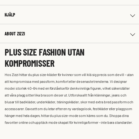
HJÄLP
ABOUT ZIZZI
PLUS SIZE FASHION UTAN
KOMPROMISSER
Hos Zizzi hittar du plus size-kläder för kvinnor som vill klä sig precis som de vill – utan
att kompromissa med passform, komfort eller de senaste trenderna. Vi designar
mode i storlek 40-64 med en förståelse för den kvinnliga figuren, vilket säkerställer
att våra plagg sitter lika bra som de ser ut. Utforska allt från klänningar, jeans och
blusar till badkläder, underkläder, träningskläder, skor med extra bred passform och
accessoarer. Oavsett om du letar efter en ny vardagslook, festkläder eller plagg som
hänger med hela dagen, hittar du plus size-mode som känns som du. Shoppa dina
favoriter online och upptäck mode skapat för kvinnliga former – inte bara standarder.