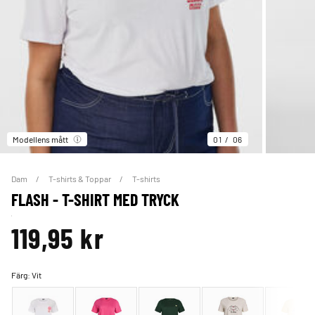
Modellens mått
01
06
Dam
T-shirts & Toppar
T-shirts
FLASH - T-SHIRT MED TRYCK
119,95 kr
Färg:
Vit