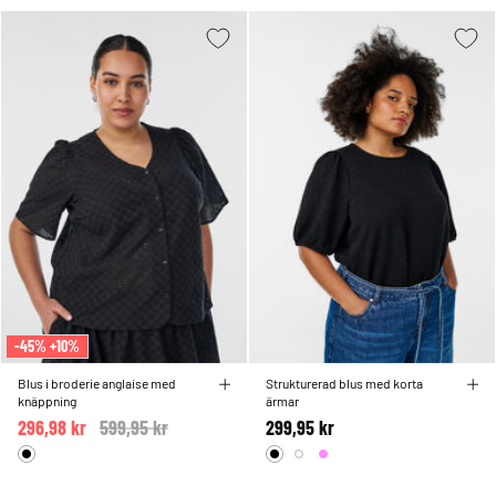
-45% +10%
Blus i broderie anglaise med
Strukturerad blus med korta
knäppning
ärmar
296,98 kr
Price reduced from
599,95 kr
to
299,95 kr