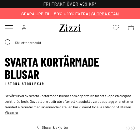
FRI FRAKT ÖVER 499 KR*
SPARA UPP TILL 50% + 10% EXTRA |
SHOPPA REAN
Menu
SVARTA KORTÄRMADE
BLUSAR
I STORA STORLEKAR
Se vårt urval av svarta kortärmade blusar som är perfekta för att skapa en elegant
och tidlös look. Oavsett om du är ute efter ett klassiskt svart basplagg eller ett mer
trendigt alternativ med spännande detaljer, har vi något för alla stilar och tillfällen.
Visa mer
Från mjuka bomullsblusar till eleganta sidenblusar, våra svarta kortärmade blusar i
stora storlekar finns i en mängd olika material och passformer.
Blusar & skjortor
Kortärmade bl