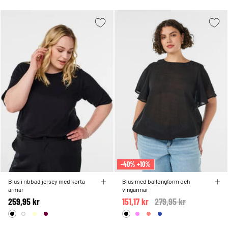
-40% +10%
Blus i ribbad jersey med korta
Blus med ballongform och
ärmar
vingärmar
259,95 kr
151,17 kr
Price reduced from
279,95 kr
to