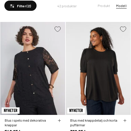
Produkt
Modell
42 produkter
Filter
(2)
NYHETER
NYHETER
Blus i spets med dekorativa
Blus med knappdetalj och korta
knappar
puffärmar