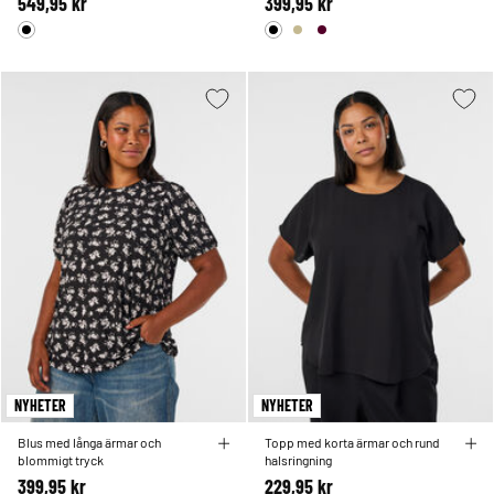
549,95 kr
399,95 kr
NYHETER
NYHETER
Blus med långa ärmar och
Topp med korta ärmar och rund
blommigt tryck
halsringning
399,95 kr
229,95 kr