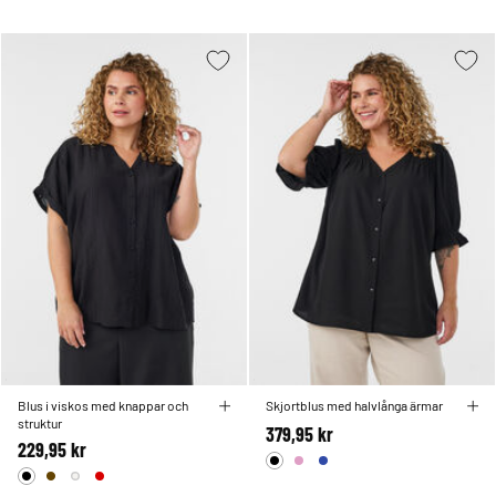
Blus i viskos med knappar och
Skjortblus med halvlånga ärmar
struktur
379,95 kr
229,95 kr