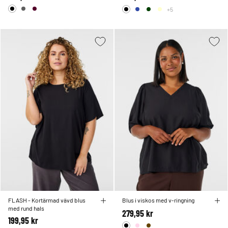
+5
FLASH - Kortärmad vävd blus
Blus i viskos med v-ringning
med rund hals
279,95 kr
199,95 kr