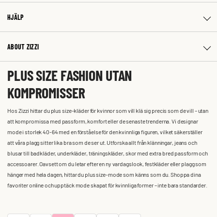
HJÄLP
ABOUT ZIZZI
PLUS SIZE FASHION UTAN
KOMPROMISSER
Hos Zizzi hittar du plus size-kläder för kvinnor som vill klä sig precis som de vill – utan
att kompromissa med passform, komfort eller de senaste trenderna. Vi designar
mode i storlek 40-64 med en förståelse för den kvinnliga figuren, vilket säkerställer
att våra plagg sitter lika bra som de ser ut. Utforska allt från klänningar, jeans och
blusar till badkläder, underkläder, träningskläder, skor med extra bred passform och
accessoarer. Oavsett om du letar efter en ny vardagslook, festkläder eller plagg som
hänger med hela dagen, hittar du plus size-mode som känns som du. Shoppa dina
favoriter online och upptäck mode skapat för kvinnliga former – inte bara standarder.