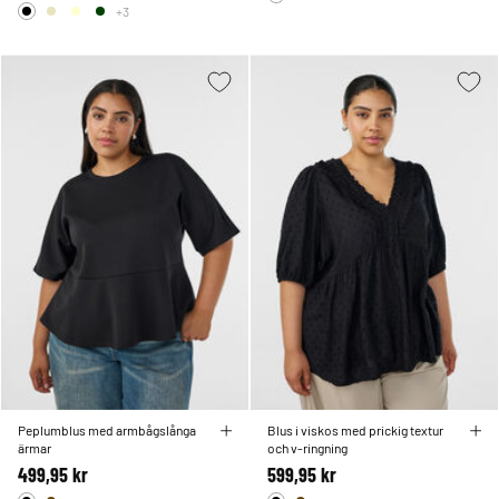
+3
Peplumblus med armbågslånga
Blus i viskos med prickig textur
ärmar
och v-ringning
499,95 kr
599,95 kr