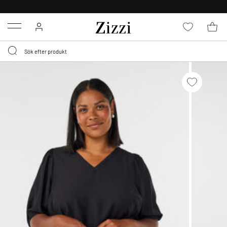
FRI FRAKT ÖVER 499 KR*
Menu