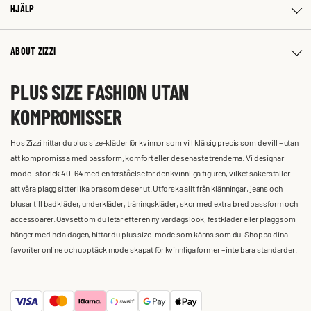
HJÄLP
ABOUT ZIZZI
PLUS SIZE FASHION UTAN
KOMPROMISSER
Hos Zizzi hittar du plus size-kläder för kvinnor som vill klä sig precis som de vill – utan
att kompromissa med passform, komfort eller de senaste trenderna. Vi designar
mode i storlek 40-64 med en förståelse för den kvinnliga figuren, vilket säkerställer
att våra plagg sitter lika bra som de ser ut. Utforska allt från klänningar, jeans och
blusar till badkläder, underkläder, träningskläder, skor med extra bred passform och
accessoarer. Oavsett om du letar efter en ny vardagslook, festkläder eller plagg som
hänger med hela dagen, hittar du plus size-mode som känns som du. Shoppa dina
favoriter online och upptäck mode skapat för kvinnliga former – inte bara standarder.