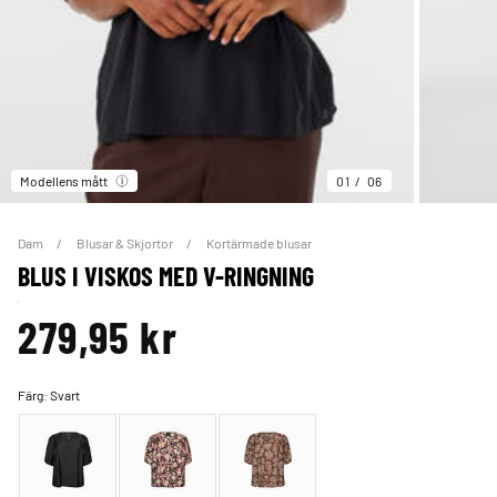
Modellens mått
01
06
Dam
Blusar & Skjortor
Kortärmade blusar
BLUS I VISKOS MED V-RINGNING
279,95 kr
Färg:
Svart