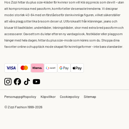
Hos Zizzi hittar du plus size-kläder för kvinnor som vill klä sig precis som de vill – utan
att kompromissa med passform, komfort eller de senaste trenderna. Vi designar
mode i storlek 40-64 med en förståelse för den kvinnliga figuren, vilket säkerställer
att våra plagg sitter lika bra som de ser ut. Utforska allt från klänningar, jeans och
blusar till badkläder, underkläder, träningskläder, skor med extra bred passform och
accessoarer. Oavsett om du letar efter en ny vardagslook, festkläder eller plagg som
hänger med hela dagen, hittar du plus size-mode som känns som du. Shoppa dina
favoriter online och upptäck mode skapat för kvinnliga former – inte bara standarder.
Personuppgiftspolicy
Köpvillkor
Cookiepolicy
Sitemap
© Zizzi Fashion 1999-2026