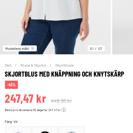
Modellens mått
01
07
Dam
Blusar & Skjortor
Skjortblusar
SKJORTBLUS MED KNÄPPNING OCH KNYTSKÄRP
-45%
247,47 kr
449,95 kr
Bästa pris de senaste 30 dagarna: 247,47 kr
Färg:
Vit