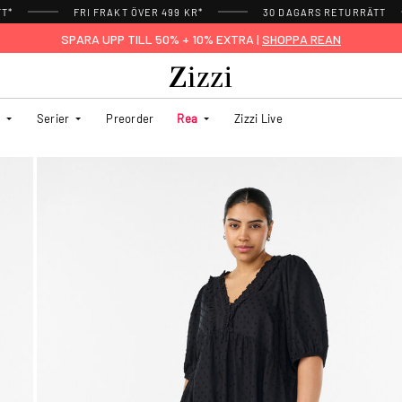
TT*
FRI FRAKT ÖVER 499 KR*
30 DAGARS RETURRÄTT
SPARA UPP TILL 50% + 10% EXTRA |
SHOPPA REAN
Serier
Preorder
Rea
Zizzi Live