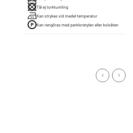
Tål ej torktumling
Kan strykas vid medel temperatur
Kan rengöras med perkloretylen eller kolväten