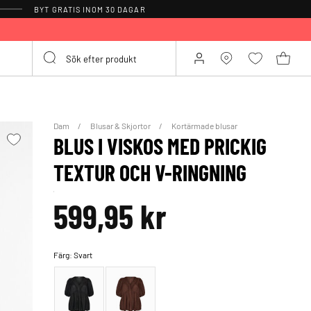
BYT GRATIS INOM 30 DAGAR
Dam
Blusar & Skjortor
Kortärmade blusar
BLUS I VISKOS MED PRICKIG
TEXTUR OCH V-RINGNING
599,95 kr
Färg:
Svart