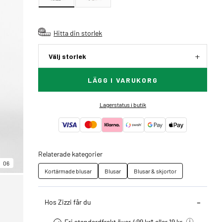
Hitta din storlek
Välj storlek
LÄGG I VARUKORG
Lagerstatus i butik
Relaterade kategorier
06
Kortärmade blusar
Blusar
Blusar & skjortor
Hos Zizzi får du
Fri standardfrakt över 499 kr* eller 19 kr