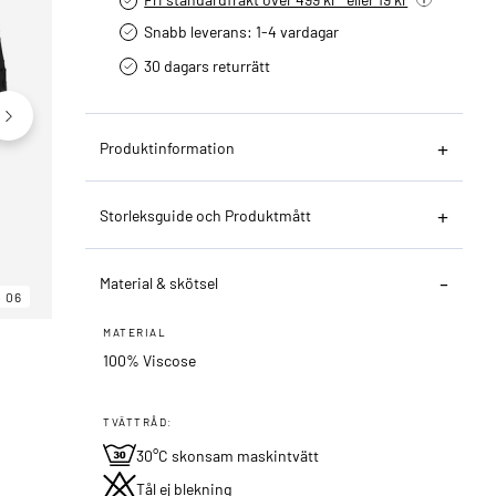
Snabb leverans: 1-4 vardagar
30 dagars returrätt­
Produktinformation
Storleksguide och Produktmått
Material & skötsel
06
06
06
MATERIAL
100% Viscose
TVÄTTRÅD:
30°C skonsam maskintvätt
Tål ej blekning