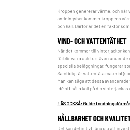
Kroppen genererar värme, och när vi
andningsbar kommer kroppens värme o
och kall. Därför är det en faktor som
VIND- OCH VATTENTÄTHET
När det kommer till vinterjackor kan
förblir varm och torr även under de
speciella beläggningar, fungerar som 
Samtidigt är vattentäta material (so
Man kan säga att dessa avancerade te
idé att hålla koll på din vinterjacka
LÄS OCKSÅ: Guide i andningsförmåg
HÅLLBARHET OCH KVALITE
Det kan definitivt löna sig att inves