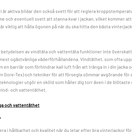
 är aktiva bildar den också svett för att reglera kroppstemperatu
ch eventuell svett att stanna kvar i jackan, vilket kommer att r
 är viktig att hålla ögonen på när du ska hitta den bästa vinterjac
 betydelsen av vindtäta och vattentäta funktioner inte överskattas
 mest ogästvänliga väderförhållandena. Vindtäthet, som ofta upp
en barriär som förhindrar kall luft från att tränga in i din jacka 
m Gore-Tex) och tekniker för att försegla sömmar avgörande för a
knologier utgör en sköld som håller dig torr även i de blötaste 
s vind- och vattentäthet.
a och vattentäthet
T
tera i hållbarhet och kvalitet när du letar efter bra vinterjackor f