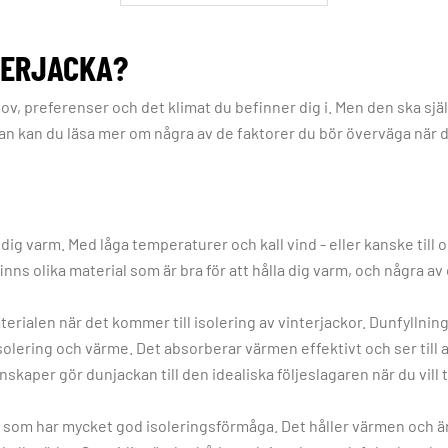
TERJACKA?
ov, preferenser och det klimat du befinner dig i. Men den ska sjä
n kan du läsa mer om några av de faktorer du bör överväga när du
a dig varm. Med låga temperaturer och kall vind - eller kanske till
finns olika material som är bra för att hålla dig varm, och några 
aterialen när det kommer till isolering av vinterjackor. Dunfyllnin
solering och värme. Det absorberar värmen effektivt och ser till 
kaper gör dunjackan till den idealiska följeslagaren när du vill
al som har mycket god isoleringsförmåga. Det håller värmen och är f