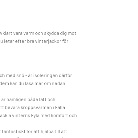
lvklart vara varm och skydda dig mot
 letar efter bra vinterjackor för
 och med snö - är isoleringen därför
av dem kan du läsa mer om nedan.
g är nämligen både lätt och
att bevara kroppsvärmen i kalla
 tackla vinterns kyla med komfort och
antastiskt för att hjälpa till att