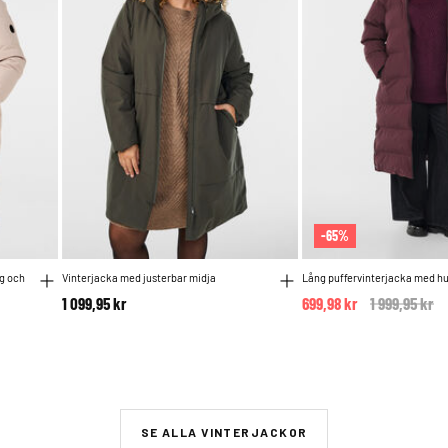
-65%
g och
Vinterjacka med justerbar midja
Lång puffervinterjacka med h
1 099,95 kr
699,98 kr
Price reduc
1 999,95 kr
to
om
SE ALLA VINTERJACKOR