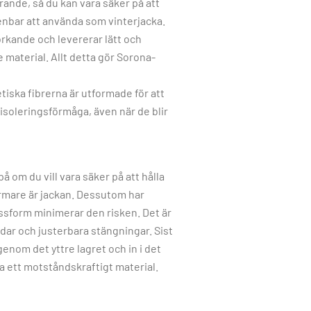
ande, så du kan vara säker på att
ppenbar att använda som vinterjacka.
torkande och levererar lätt och
 material. Allt detta gör Sorona-
etiska fibrerna är utformade för att
isoleringsförmåga, även när de blir
å om du vill vara säker på att hålla
varmare är jackan. Dessutom har
ssform minimerar den risken. Det är
dar och justerbara stängningar. Sist
enom det yttre lagret och in i det
lja ett motståndskraftigt material.