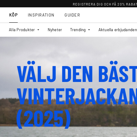
REGISTRERA DIG OCH FÅ 20% RABA
KÖP
INSPIRATION
GUIDER
Alla Produkter
Nyheter
Trending
Aktuella erbjudanden
VÄLJ DEN BÄS
VINTERJACKA
(2025)