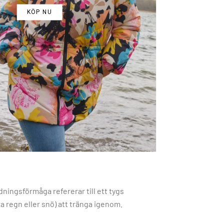
KÖP NU
ndningsförmåga refererar till ett tygs
ra regn eller snö) att tränga igenom.