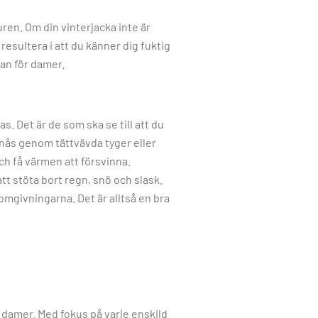
ren. Om din vinterjacka inte är
esultera i att du känner dig fuktig
kan för damer.
. Det är de som ska se till att du
nås genom tättvävda tyger eller
och få värmen att försvinna.
tt stöta bort regn, snö och slask.
omgivningarna. Det är alltså en bra
ör damer. Med fokus på varje enskild