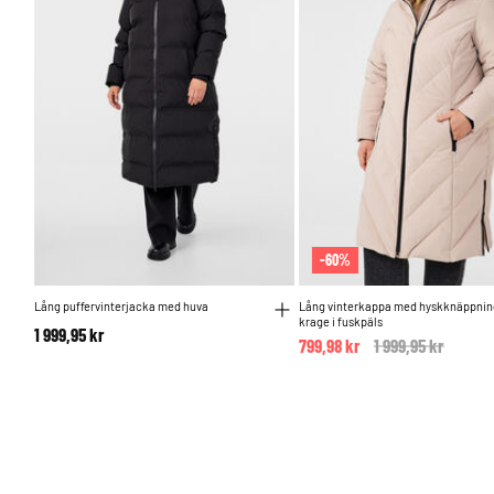
-60%
Lång puffervinterjacka med huva
Lång vinterkappa med hyskknäppnin
krage i fuskpäls
1 999,95 kr
799,98 kr
Price reduced fr
1 999,95 kr
to