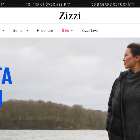
TT*
FRI FRAKT ÖVER 499 KR*
30 DAGARS RETURRÄTT
Serier
Preorder
Rea
Zizzi Live
TA
N