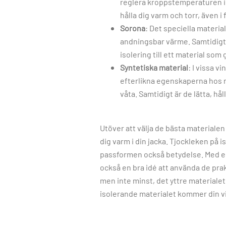
reglera kroppstemperaturen i 
hålla dig varm och torr, även i
Sorona
: Det speciella materia
andningsbar värme. Samtidigt ä
isolering till ett material som
Syntetiska material
: I vissa v
efterlikna egenskaperna hos na
våta. Samtidigt är de lätta, hå
Utöver att välja de bästa materialen 
dig varm i din jacka. Tjockleken på 
passformen också betydelse. Med en
också en bra idé att använda de pra
men inte minst, det yttre materialet
isolerande materialet kommer din vinte