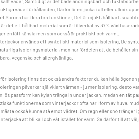
kallt väder. Samtidigt är det både andningsbart och fuktabsorber
 fuktiga väderförhållanden. Därför är en jacka i ull eller ullmix u
let Sorona har flera bra funktioner. Det är mjukt, hållbart, snabb
r det ett hållbart material som är tillverkat av 37% växtbaserade
 ger en lätt känsla men som också är praktiskt och varmt.
interjackor används ett syntetiskt material som isolering. De synt
turliga isoleringsmaterial, men har fördelen att de behåller sin 
llbara, veganska och allergivänliga.
för isolering finns det också andra faktorer du kan hålla ögonen p
isoleringen påverkar självklart värmen - ju mer isolering, desto 
 lös passform kan kylan tränga in under jackan, medan en tät pa
ktiska funktionerna som vinterjackor ofta har i form av huva, mud
 måste också kunna stå emot vädret. Om regn eller snö tränger ig
rjacka att bli kall och våt istället för varm. Se därför till att vä