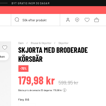
BYT GRATIS INOM 30 DAGAR
Dam
Blusar & Skjortor
Skjortor
SKJORTA MED BRODERADE
oken
KÖRSBÄR
-70%
179,98 kr
599,95 kr
Bästa pris de senaste 30 dagarna: 179,98 kr
Färg:
Blå