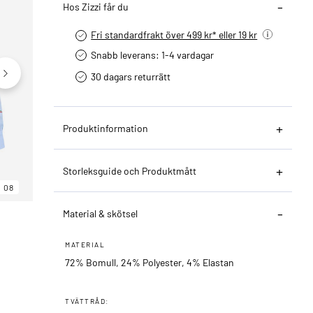
Hos Zizzi får du
Fri standardfrakt över 499 kr* eller 19 kr
Snabb leverans: 1-4 vardagar
30 dagars returrätt­
Produktinformation
Storleksguide och Produktmått
08
06
08
Material & skötsel
MATERIAL
72% Bomull, 24% Polyester, 4% Elastan
TVÄTTRÅD: