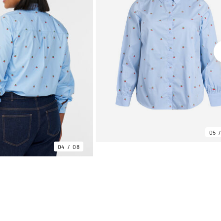
05
04
08