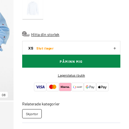
Hitta din storlek
XS
Slut i lager
PÅMINN MIG
Lagerstatus i butik
08
Relaterade kategorier
Skjortor