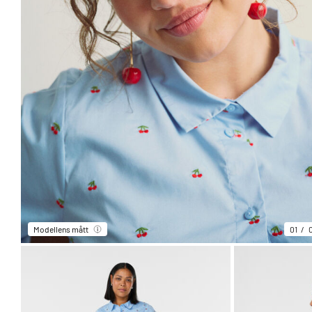
Modellens mått
01