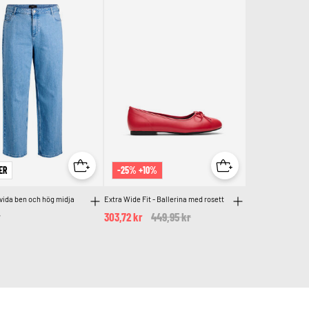
ER
-25% +10%
vida ben och hög midja
Extra Wide Fit - Ballerina med rosett
r
303,72 kr
Price reduced from
449,95 kr
to