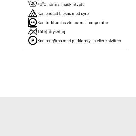
40°C normal maskintvätt
Kan endast blekas med syre
Kan torktumlas vid normal temperatur
Tål ej strykning
Kan rengöras med perkloretylen eller kolväten