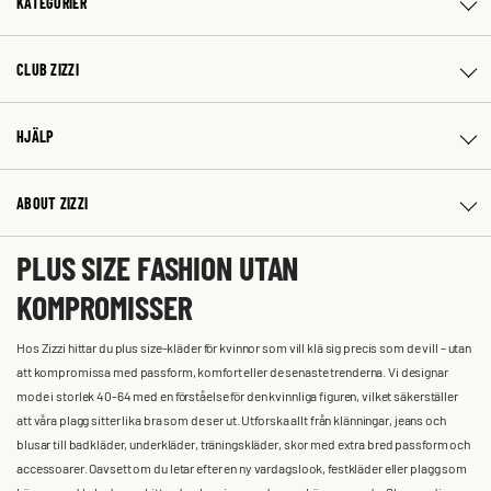
KATEGORIER
CLUB ZIZZI
HJÄLP
ABOUT ZIZZI
PLUS SIZE FASHION UTAN
KOMPROMISSER
Hos Zizzi hittar du plus size-kläder för kvinnor som vill klä sig precis som de vill – utan
att kompromissa med passform, komfort eller de senaste trenderna. Vi designar
mode i storlek 40-64 med en förståelse för den kvinnliga figuren, vilket säkerställer
att våra plagg sitter lika bra som de ser ut. Utforska allt från klänningar, jeans och
blusar till badkläder, underkläder, träningskläder, skor med extra bred passform och
accessoarer. Oavsett om du letar efter en ny vardagslook, festkläder eller plagg som