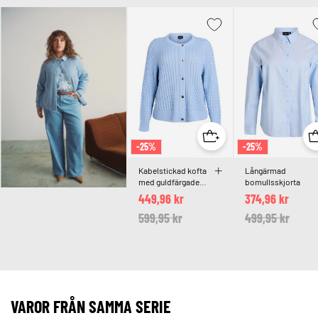
-25%
-25%
Kabelstickad kofta
Långärmad
med guldfärgade
bomullsskjorta
knappar
449,96 kr
374,96 kr
Price reduced from
599,95 kr
to
Price reduced 
499,95 kr
to
VAROR FRÅN SAMMA SERIE