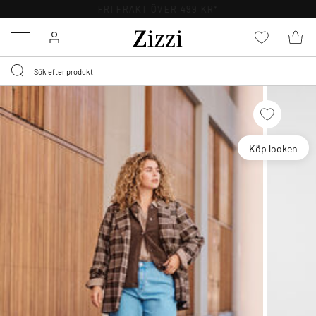
FRI FRAKT ÖVER 499 KR*
Menu
Köp looken