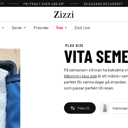
TT*
FRI FRAKT ÖVER 499 KR*
30 DAGARS RETURRÄTT
Serier
Preorder
Rea
Zizzi Live
PLUS SIZE
VITA SEM
På semestern vill man ha bekväma vit
klänning i plus size
är ett måste i sem
perfekt för varma dagar på stranden. U
som passar perfekt till resan.
Klänningar
Filter
(1)