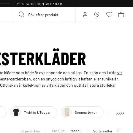
BYT GRATIS INOM 30 DAGAR
ESTERKLÄDER
a kläder som både är avslappnade och stiliga. En skön och luftig
vit
estergarderoben, och en snygg och luftig vit kaftan eller tunika är
tforska vår kollektion av vita kläder och outfits i stora storlekar
T-shirts & Toppar
Sommarbyxor
Shorts
Produkt
Modell
29 produkter
Sortera efter