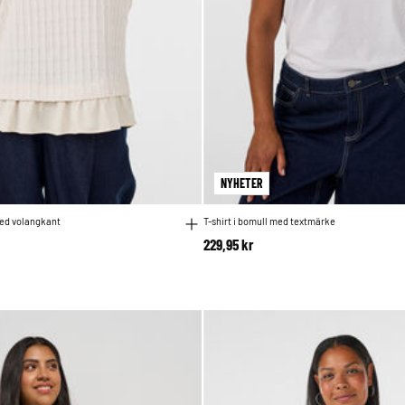
NYHETER
med volangkant
T-shirt i bomull med textmärke
229,95 kr