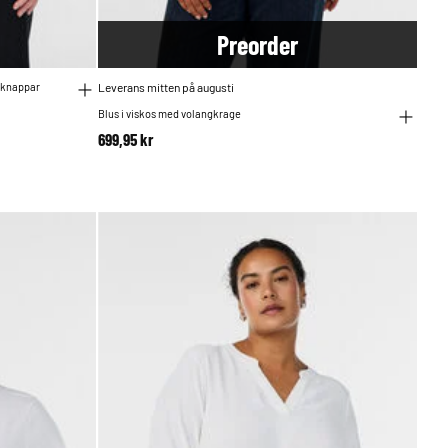
Pre
order
 knappar
Leverans mitten på augusti
Blus i viskos med volangkrage
699,95 kr