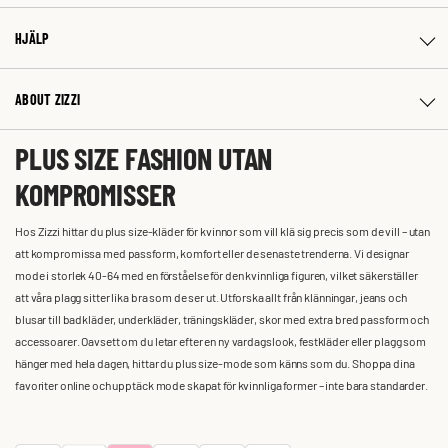
HJÄLP
ABOUT ZIZZI
PLUS SIZE FASHION UTAN
KOMPROMISSER
Hos Zizzi hittar du plus size-kläder för kvinnor som vill klä sig precis som de vill – utan
att kompromissa med passform, komfort eller de senaste trenderna. Vi designar
mode i storlek 40-64 med en förståelse för den kvinnliga figuren, vilket säkerställer
att våra plagg sitter lika bra som de ser ut. Utforska allt från klänningar, jeans och
blusar till badkläder, underkläder, träningskläder, skor med extra bred passform och
accessoarer. Oavsett om du letar efter en ny vardagslook, festkläder eller plagg som
hänger med hela dagen, hittar du plus size-mode som känns som du. Shoppa dina
favoriter online och upptäck mode skapat för kvinnliga former – inte bara standarder.