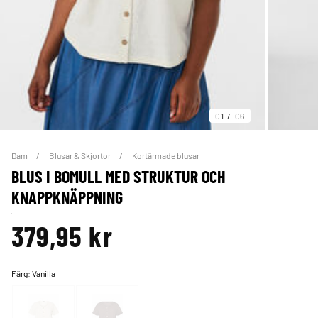
01
06
Dam
Blusar & Skjortor
Kortärmade blusar
BLUS I BOMULL MED STRUKTUR OCH
KNAPPKNÄPPNING
379,95 kr
Färg:
Vanilla