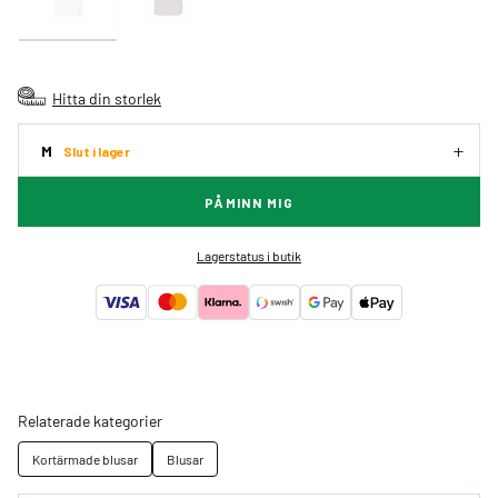
Hitta din storlek
M
Slut i lager
PÅMINN MIG
Lagerstatus i butik
Relaterade kategorier
Kortärmade blusar
Blusar