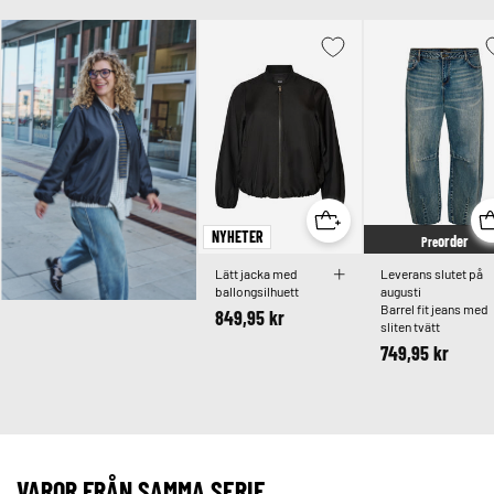
NYHETER
order
Pre
Lätt jacka med
Leverans slutet på
ballongsilhuett
augusti
Barrel fit jeans med
849,95 kr
sliten tvätt
749,95 kr
VAROR FRÅN SAMMA SERIE