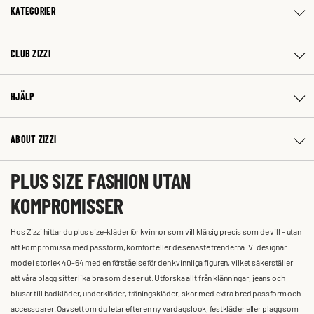
KATEGORIER
CLUB ZIZZI
HJÄLP
ABOUT ZIZZI
PLUS SIZE FASHION UTAN
KOMPROMISSER
Hos Zizzi hittar du plus size-kläder för kvinnor som vill klä sig precis som de vill – utan
att kompromissa med passform, komfort eller de senaste trenderna. Vi designar
mode i storlek 40-64 med en förståelse för den kvinnliga figuren, vilket säkerställer
att våra plagg sitter lika bra som de ser ut. Utforska allt från klänningar, jeans och
blusar till badkläder, underkläder, träningskläder, skor med extra bred passform och
accessoarer. Oavsett om du letar efter en ny vardagslook, festkläder eller plagg som