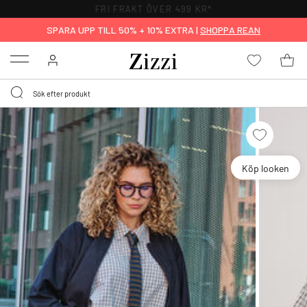
FRI FRAKT ÖVER 499 KR*
SPARA UPP TILL 50% + 10% EXTRA |
SHOPPA REAN
Menu
Köp looken