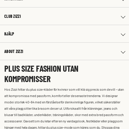
CLUB ZIZZI
HJÄLP
ABOUT ZIZZI
PLUS SIZE FASHION UTAN
KOMPROMISSER
Hos Zizzi hittar du plus size-kläder för kvinnor som vill klä sig precis som de vill – utan
att kompromissa med passform, komfort eller de senaste trenderna. Vi designar
mode i storlek 40-64 med en förståelse för den kvinnliga figuren, vilket säkerställer
att våra plagg sitter lika bra som de ser ut. Utforska allt från klänningar, jeans och
blusar till badkläder, underkläder, träningskläder, skor med extra bred passform och
accessoarer. Oavsett om du letar efter en ny vardagslook, festkläder eller plagg som
hänger med hela dagen, hittar du plus size-mode som känns som du. Shoppa dina