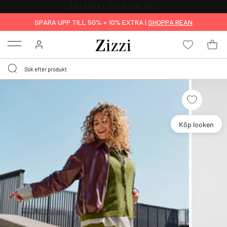
FRI FRAKT ÖVER 499 KR*
SPARA UPP TILL 50% + 10% EXTRA |
SHOPPA REAN
Menu
Köp looken