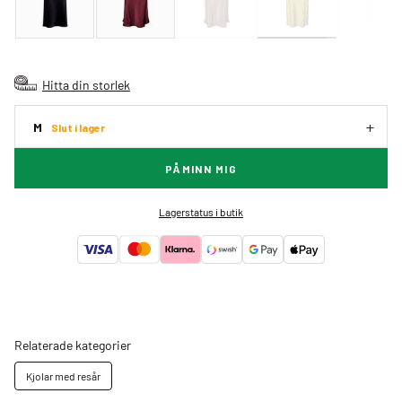
Hitta din storlek
M
Slut i lager
PÅMINN MIG
Lagerstatus i butik
Relaterade kategorier
Kjolar med resår