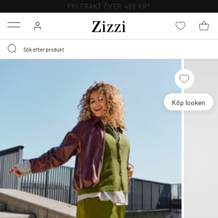
FRI FRAKT ÖVER 499 KR*
Menu
Köp looken