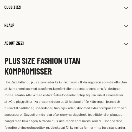
CLUB ZIZZI
HJÄLP
ABOUT ZIZZI
PLUS SIZE FASHION UTAN
KOMPROMISSER
Hos Zizzi hittar du plus size-kläder för kvinnor som vill klä sig precis som de vill – utan
att kompromissa med passform, komfort eller de senaste trenderna. Vi designar
mode i storlek 40-64 med en förståelse för den kvinnliga figuren, vilket säkerställer
att våra plagg sitter lika bra som de ser ut. Utforska allt från klänningar, jeans och
blusar till badkläder, underkläder, träningskläder, skor med extra bred passform och
accessoarer. Oavsett om du letar efter en ny vardagslook, festkläder eller plagg som
hänger med hela dagen, hittar du plus size-mode som känns som du. Shoppa dina
favoriter online och upptäck mode skapat för kvinnliga former – inte bara standarder.