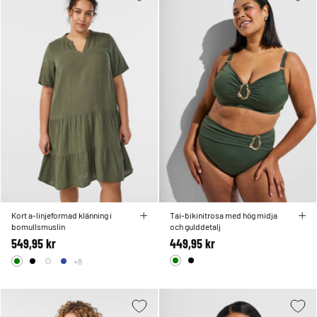
Kort a-linjeformad klänning i
Tai-bikinitrosa med hög midja
bomullsmuslin
och gulddetalj
549,95 kr
449,95 kr
+8