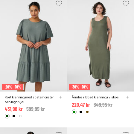
-20% +10%
-30% +10%
Kort klänning med spetsmönster
Ärmlös ribbad klänning i viskos
och lagerkjol
220,47 kr
Price reduced from
349,95 kr
to
431,96 kr
Price reduced from
599,95 kr
to