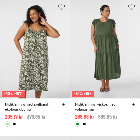
-40% +10%
-50% +10%
Midiklänning med axelband i
Midiklänning i viskos med
ekologisk bomull
volangärmar
205,17 kr
Price reduced from
379,95 kr
to
269,98 kr
Price reduced from
599,95 kr
to