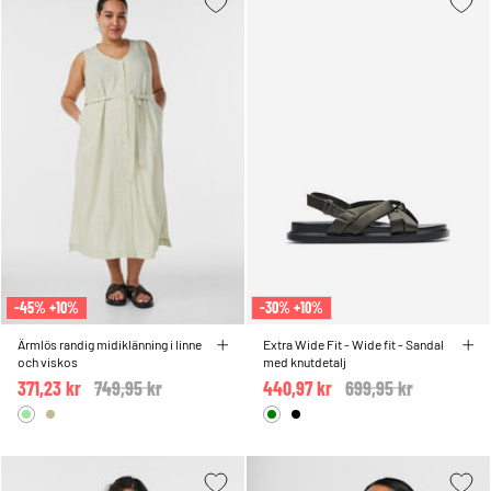
-45% +10%
-30% +10%
Ärmlös randig midiklänning i linne
Extra Wide Fit - Wide fit - Sandal
och viskos
med knutdetalj
371,23 kr
Price reduced from
749,95 kr
to
440,97 kr
Price reduced from
699,95 kr
to