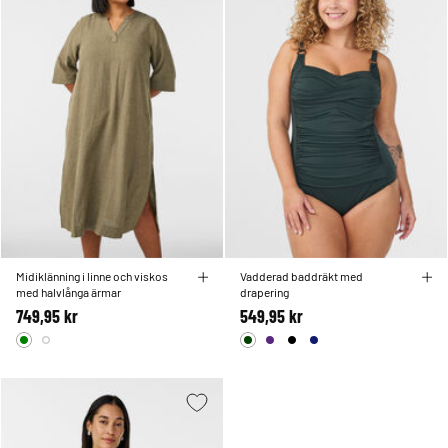
Midiklänning i linne och viskos
Vadderad baddräkt med
med halvlånga ärmar
drapering
749,95 kr
549,95 kr