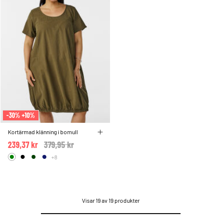
-30% +10%
Kortärmad klänning i bomull
239,37 kr
Price reduced from
379,95 kr
to
+8
Visar 19 av 19 produkter