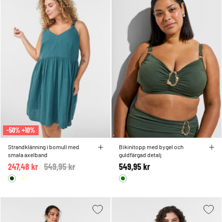
-50% +10%
Strandklänning i bomull med
Bikinitopp med bygel och
smala axelband
guldfärgad detalj
247,48 kr
Price reduced from
549,95 kr
to
549,95 kr