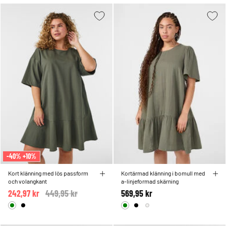
-40% +10%
Kort klänning med lös passform
Kortärmad klänning i bomull med
och volangkant
a-linjeformad skärning
242,97 kr
Price reduced from
449,95 kr
to
569,95 kr