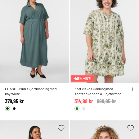
-50% +10%
FLASH - Midi skjortklänning med
Kort viskosklänning med
knytbälte
spetsdekor och A-linjeformad
skärning
379,95 kr
314,98 kr
Price reduced from
699,95 kr
to