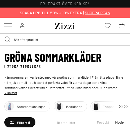
FRI FRAKT ÖVER 499 KR*
SPARA UPP TILL 50% + 10% EXTRA |
SHOPPA REAN
Menu
GRÖNA SOMMARKLÄDER
I STORA STORLEKAR
Känn sommaren i varje steg med våra gröna sommarkläder! Från lätta plagg i linne
till mjuk bomull – du hittar det perfekta valet för varma dagar och sköna
sommarkvällar. Oavsett om du letar efter luftiga klänningar i bomull, bekväma
Visa mer
linnebyxor för soliga dagar eller trendiga skjortor i siden, har vi något för varje stil
och tillfälle. Låt grönt inspirera din sommargarderob! Upptäck vårt urval av gröna
sommarkläder i stora storlekar för kvinnor.
Sommarklänningar
Badkläder
Toppar
Produkt
Modell
19 produkter
Filter
(1)