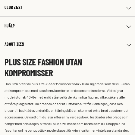
CLUB ZIZZI
HJÄLP
ABOUT ZIZZI
PLUS SIZE FASHION UTAN
KOMPROMISSER
Hos Zizzi hittar du plus size-kläder för kvinnor som vill klä sig precis som de vill – utan
att kompromissa med passform, komfort eller de senaste trenderna. Vi designar
mode i storlek 40-64 med en förståelse för den kvinnliga figuren, vilket säkerställer
att våra plagg sitter lika bra som de ser ut. Utforska allt från klänningar, jeans och
blusar till badkläder, underkläder, träningskläder, skor med extra bred passform och
accessoarer. Oavsett om du letar efter en ny vardagslook, festkläder eller plagg som
hänger med hela dagen, hittar du plus size-mode som känns som du. Shoppa dina
favoriter online och upptäck mode skapat för kvinnliga former – inte bara standarder.