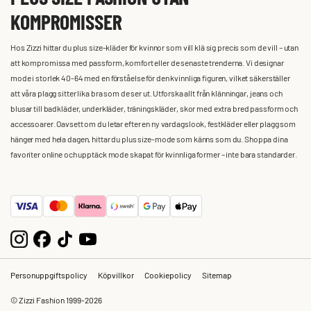
KOMPROMISSER
Hos Zizzi hittar du plus size-kläder för kvinnor som vill klä sig precis som de vill – utan
att kompromissa med passform, komfort eller de senaste trenderna. Vi designar
mode i storlek 40-64 med en förståelse för den kvinnliga figuren, vilket säkerställer
att våra plagg sitter lika bra som de ser ut. Utforska allt från klänningar, jeans och
blusar till badkläder, underkläder, träningskläder, skor med extra bred passform och
accessoarer. Oavsett om du letar efter en ny vardagslook, festkläder eller plagg som
hänger med hela dagen, hittar du plus size-mode som känns som du. Shoppa dina
favoriter online och upptäck mode skapat för kvinnliga former – inte bara standarder.
Personuppgiftspolicy
Köpvillkor
Cookiepolicy
Sitemap
© Zizzi Fashion 1999-2026