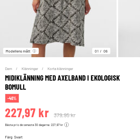
Modellens mått
01
06
Dam
Klänningar
Korta klänningar
MIDIKLÄNNING MED AXELBAND I EKOLOGISK
BOMULL
-40%
227,97 kr
379,95 kr
Bästa pris de senaste 30 dagarna: 227,97 kr
Färg:
Svart