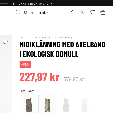
BYT GRATIS INOM 30 DAGAR
Dam
Klänningar
Korta klänningar
MIDIKLÄNNING MED AXELBAND
I EKOLOGISK BOMULL
-40%
227,97 kr
379,95 kr
Färg:
Svart