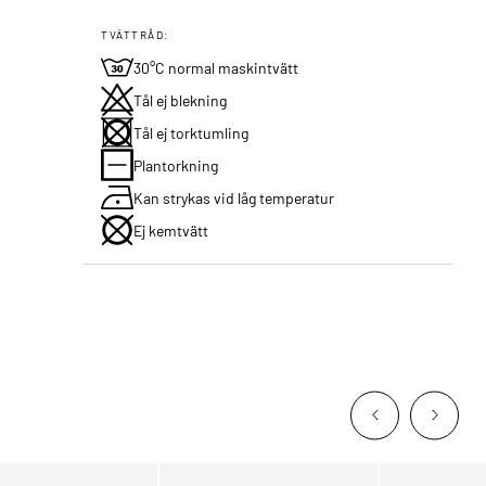
TVÄTTRÅD:
30°C normal maskintvätt
Tål ej blekning
Tål ej torktumling
Plantorkning
Kan strykas vid låg temperatur
Ej kemtvätt