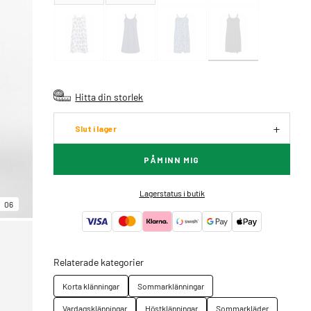
Hitta din storlek
Slut i lager
PÅMINN MIG
Lagerstatus i butik
06
Relaterade kategorier
Korta klänningar
Sommarklänningar
Vardagsklänningar
Höstklänningar
Sommarkläder