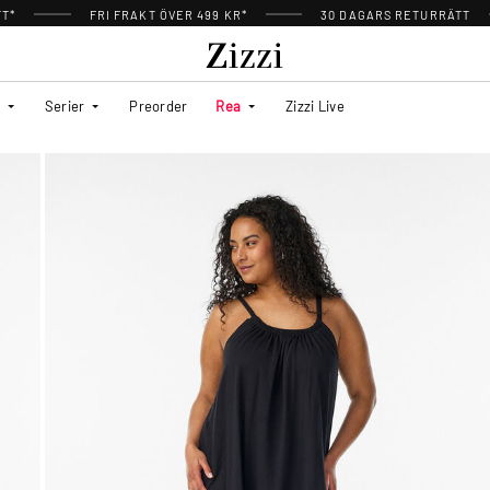
TT*
FRI FRAKT ÖVER 499 KR*
30 DAGARS RETURRÄTT
Serier
Preorder
Rea
Zizzi Live