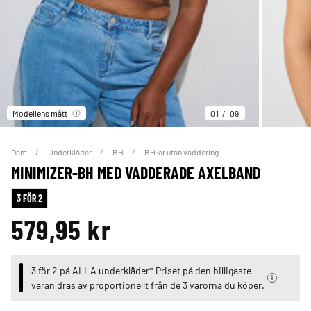
Modellens mått
01
09
Dam
Underkläder
BH
BH:ar utan vaddering
MINIMIZER-BH MED VADDERADE AXELBAND
3 FÖR 2
579,95 kr
3 för 2 på ALLA underkläder* Priset på den billigaste
varan dras av proportionellt från de 3 varorna du köper.