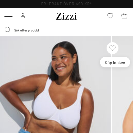
FRI FRAKT ÖVER 499 KR*
Menu
Köp looken