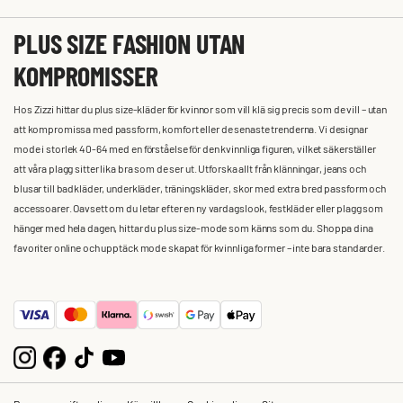
PLUS SIZE FASHION UTAN
KOMPROMISSER
Hos Zizzi hittar du plus size-kläder för kvinnor som vill klä sig precis som de vill – utan
att kompromissa med passform, komfort eller de senaste trenderna. Vi designar
mode i storlek 40-64 med en förståelse för den kvinnliga figuren, vilket säkerställer
att våra plagg sitter lika bra som de ser ut. Utforska allt från klänningar, jeans och
blusar till badkläder, underkläder, träningskläder, skor med extra bred passform och
accessoarer. Oavsett om du letar efter en ny vardagslook, festkläder eller plagg som
hänger med hela dagen, hittar du plus size-mode som känns som du. Shoppa dina
favoriter online och upptäck mode skapat för kvinnliga former – inte bara standarder.