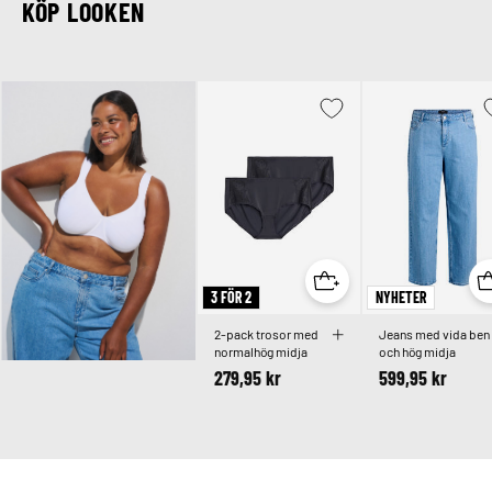
KÖP LOOKEN
3 FÖR 2
NYHETER
2-pack trosor med
Jeans med vida ben
normalhög midja
och hög midja
279,95 kr
599,95 kr