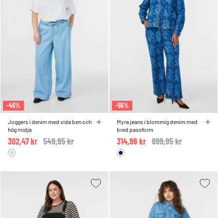
-45%
-55%
Joggers i denim med vida ben och
Myra jeans i blommig denim med
hög midja
bred passform
302,47 kr
Price reduced from
549,95 kr
to
314,98 kr
Price reduced from
699,95 kr
to