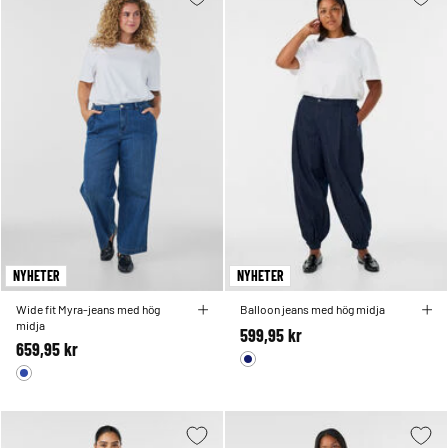
NYHETER
NYHETER
Wide fit Myra-jeans med hög
Balloon jeans med hög midja
midja
599,95 kr
659,95 kr