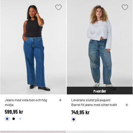
order
Pre
Jeans med vida ben och hög
Leverans slutet på augusti
midja
Barrel fit jeans med sliten tvätt
599,95 kr
749,95 kr