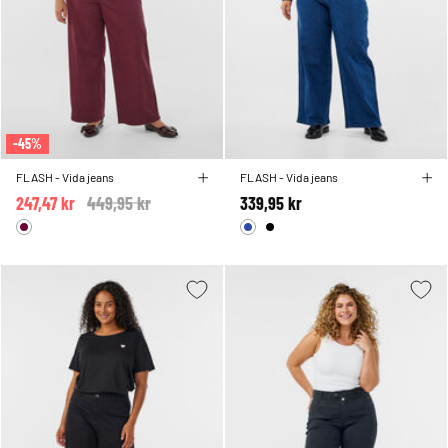
-45%
FLASH - Vida jeans
FLASH - Vida jeans
247,47 kr
Price reduced from
449,95 kr
to
339,95 kr