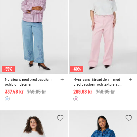
-55%
-60%
Myra jeans med bred passform
Myra jeans i färgad denim med
och blomdetaljer
bred passform och texturerat
mönster
337,48 kr
Price reduced from
749,95 kr
to
299,98 kr
Price reduced from
749,95 kr
to