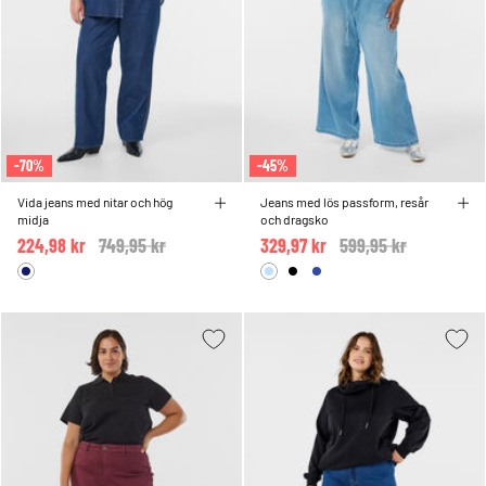
-70%
-45%
Vida jeans med nitar och hög
Jeans med lös passform, resår
midja
och dragsko
224,98 kr
Price reduced from
749,95 kr
to
329,97 kr
Price reduced from
599,95 kr
to