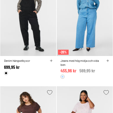
-20%
Denim hängselbyxor
Jeans med hög midja och vida
ben
699,95 kr
455,96 kr
Price reduced from
569,95 kr
to