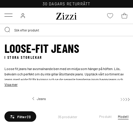
30 DAGARS RETURRÄTT
Menu
LOOSE-FIT JEANS
I STORA STORLEKAR
Loose fit jeans har avsmalnande ben med en midja som hänger på höften. Lös,
bekväm och perfekt om du inte gillar åtsittande jeans. Upptäck vårt sortiment av
jeans med wide fit för kvinnor och se de senaste trenderna inom baggyjeans och
Visa mer
loose fit.
Jeans
Loose-fit jeans
Produkt
Modell
35 produkter
Filter
(1)