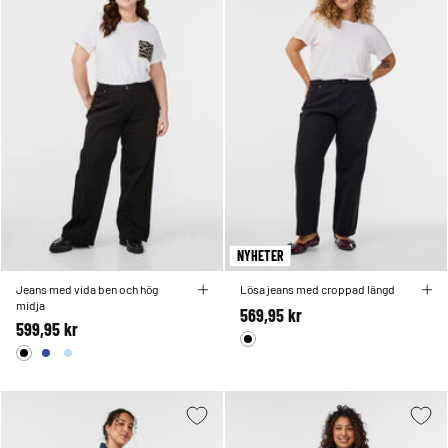
NYHETER
Jeans med vida ben och hög
Lösa jeans med croppad längd
midja
569,95 kr
599,95 kr