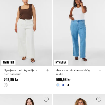
NYHETER
NYHETER
Myra jeans med hög midja och
Jeans med vida ben och hög
bred passform
midja
749,95 kr
599,95 kr