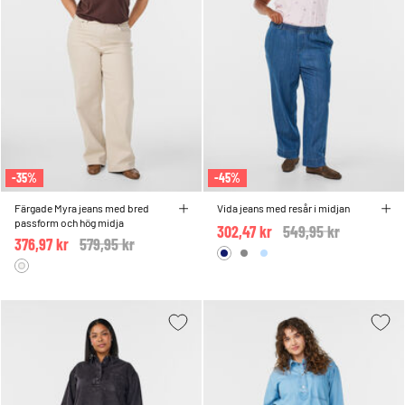
-35%
-45%
Färgade Myra jeans med bred
Vida jeans med resår i midjan
passform och hög midja
302,47 kr
Price reduced from
549,95 kr
to
376,97 kr
Price reduced from
579,95 kr
to