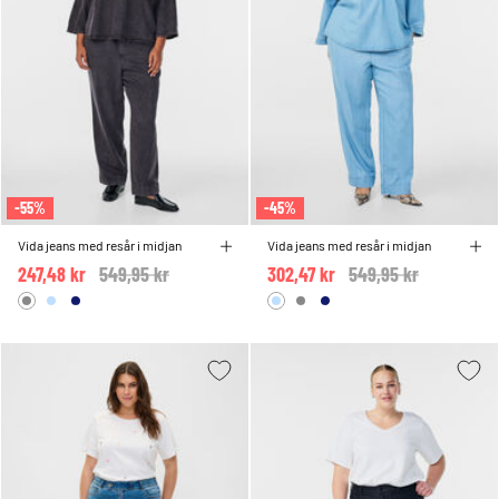
-55%
-45%
Vida jeans med resår i midjan
Vida jeans med resår i midjan
247,48 kr
Price reduced from
549,95 kr
to
302,47 kr
Price reduced from
549,95 kr
to