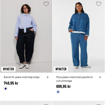
NYHETER
NYHETER
Barrel fit-jeans med hög midja
Myra jeans med bred passform
och slitningar
749,95 kr
699,95 kr