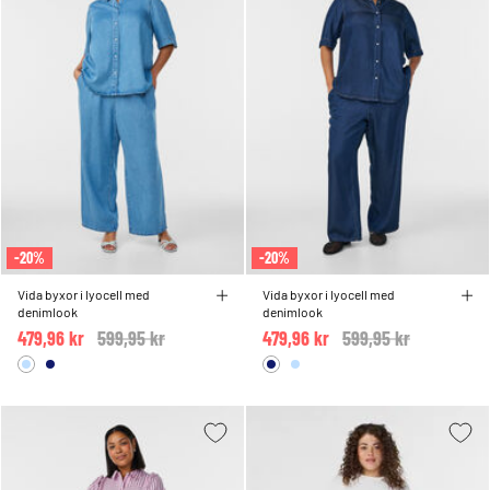
-20%
-20%
Vida byxor i lyocell med
Vida byxor i lyocell med
denimlook
denimlook
479,96 kr
Price reduced from
599,95 kr
to
479,96 kr
Price reduced from
599,95 kr
to