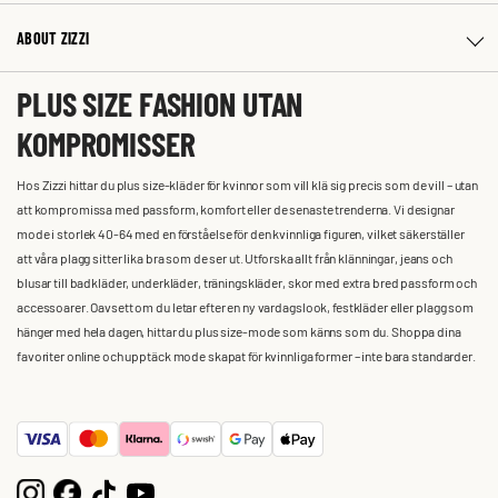
ABOUT ZIZZI
PLUS SIZE FASHION UTAN
KOMPROMISSER
Hos Zizzi hittar du plus size-kläder för kvinnor som vill klä sig precis som de vill – utan
att kompromissa med passform, komfort eller de senaste trenderna. Vi designar
mode i storlek 40-64 med en förståelse för den kvinnliga figuren, vilket säkerställer
att våra plagg sitter lika bra som de ser ut. Utforska allt från klänningar, jeans och
blusar till badkläder, underkläder, träningskläder, skor med extra bred passform och
accessoarer. Oavsett om du letar efter en ny vardagslook, festkläder eller plagg som
hänger med hela dagen, hittar du plus size-mode som känns som du. Shoppa dina
favoriter online och upptäck mode skapat för kvinnliga former – inte bara standarder.