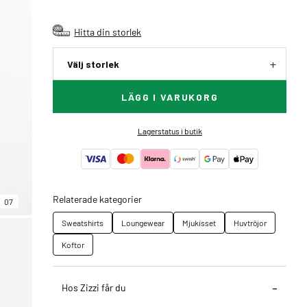
Hitta din storlek
Välj storlek
LÄGG I VARUKORG
Lagerstatus i butik
Relaterade kategorier
07
Sweatshirts
Loungewear
Mjukisset
Huvtröjor
Koftor
Hos Zizzi får du