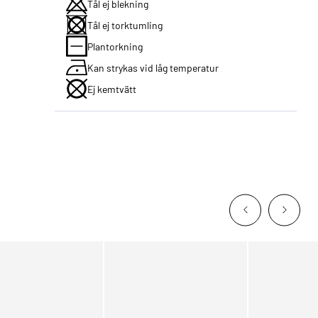
Tål ej blekning
Tål ej torktumling
Plantorkning
Kan strykas vid låg temperatur
Ej kemtvätt