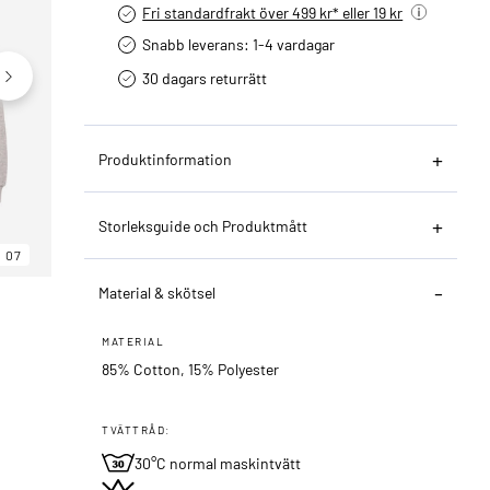
Fri standardfrakt över 499 kr* eller 19 kr
Snabb leverans: 1-4 vardagar
30 dagars returrätt­
Produktinformation
Storleksguide och Produktmått
07
06
07
Material & skötsel
MATERIAL
85% Cotton, 15% Polyester
TVÄTTRÅD:
30°C normal maskintvätt