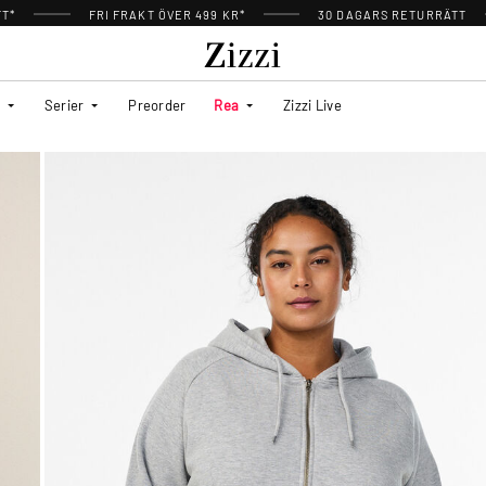
TT*
FRI FRAKT ÖVER 499 KR*
30 DAGARS RETURRÄTT
Serier
Preorder
Rea
Zizzi Live