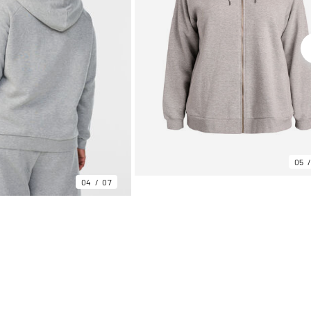
05
04
07