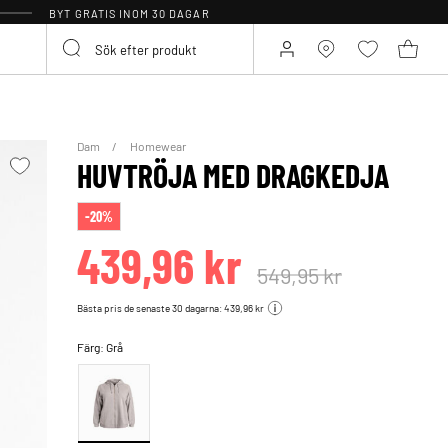
BYT GRATIS INOM 30 DAGAR
Dam
Homewear
HUVTRÖJA MED DRAGKEDJA
-20%
439,96 kr
549,95 kr
Bästa pris de senaste 30 dagarna: 439,96 kr
Färg:
Grå