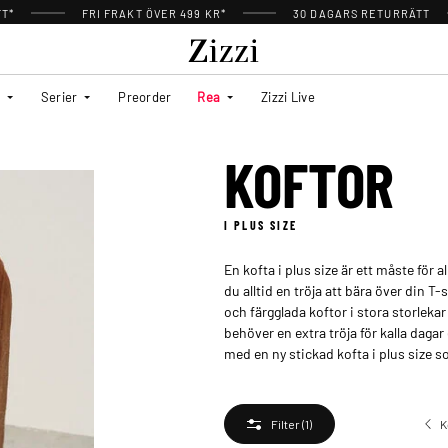
TT*
FRI FRAKT ÖVER 499 KR*
30 DAGARS RETURRÄTT
Serier
Preorder
Rea
Zizzi Live
KOFTOR
I PLUS SIZE
En kofta i plus size är ett måste för 
du alltid en tröja att bära över din T-s
och färgglada koftor i stora storlekar
behöver en extra tröja för kalla dagar
med en ny stickad kofta i plus size s
K
Filter
(1)