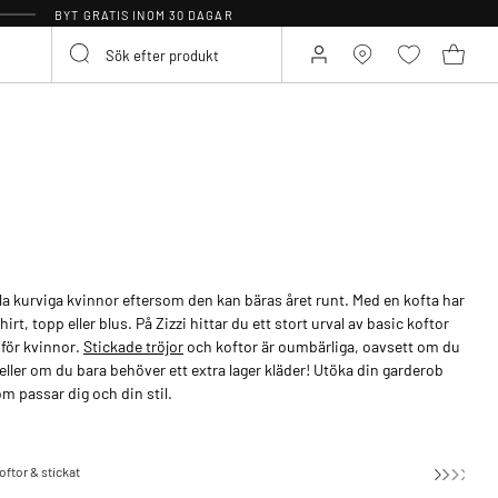
BYT GRATIS INOM 30 DAGAR
alla kurviga kvinnor eftersom den kan bäras året runt. Med en kofta har
hirt, topp eller blus. På Zizzi hittar du ett stort urval av basic koftor
 för kvinnor.
Stickade tröjor
och koftor är oumbärliga, oavsett om du
 eller om du bara behöver ett extra lager kläder! Utöka din garderob
om passar dig och din stil.
oftor & stickat
Koftor