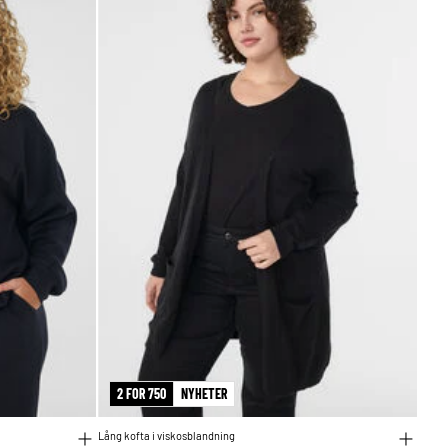
2 FOR 750
NYHETER
Lång kofta i viskosblandning