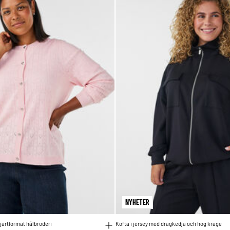
NYHETER
järtformat hålbroderi
Kofta i jersey med dragkedja och hög krage