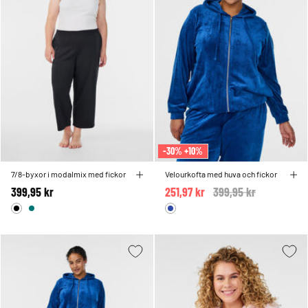
-30% +10%
7/8-byxor i modalmix med fickor
Velourkofta med huva och fickor
399,95 kr
251,97 kr
Price reduced from
399,95 kr
to