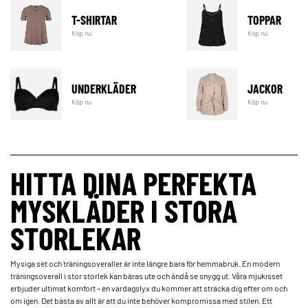
T-SHIRTAR
TOPPAR
Köp nu
Köp nu
UNDERKLÄDER
JACKOR
Köp nu
Köp nu
HITTA DINA PERFEKTA
MYSKLÄDER I STORA
STORLEKAR
Mysiga set och träningsoveraller är inte längre bara för hemmabruk. En modern
träningsoverall i stor storlek kan bäras ute och ändå se snygg ut. Våra mjukisset
erbjuder ultimat komfort – en vardagslyx du kommer att sträcka dig efter om och
om igen. Det bästa av allt är att du inte behöver kompromissa med stilen. Ett