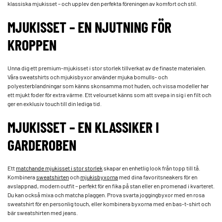
klassiska mjukisset – och upplev den perfekta föreningen av komfort och stil.
MJUKISSET – EN NJUTNING FÖR
KROPPEN
Unna dig ett premium-mjukisset i stor storlek tillverkat av de finaste materialen.
Våra sweatshirts och mjukisbyxor använder mjuka bomulls- och
polyesterblandningar som känns skonsamma mot huden, och vissa modeller har
ett mjukt foder för extra värme. Ett velourset känns som att svepa in sig i en filt och
ger en exklusiv touch till din lediga tid.
MJUKISSET – EN KLASSIKER I
GARDEROBEN
Ett
matchande mjukisset i stor storlek
skapar en enhetlig look från topp till tå.
Kombinera
sweatshirten
och
mjukisbyxorna
med dina favoritsneakers för en
avslappnad, modern outfit – perfekt för en fika på stan eller en promenad i kvarteret.
Du kan också mixa och matcha plaggen. Prova svarta joggingbyxor med en rosa
sweatshirt för en personlig touch, eller kombinera byxorna med en bas-t-shirt och
bär sweatshirten med jeans.