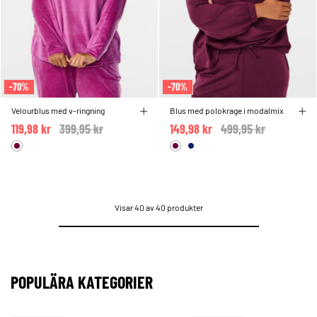
-70%
-70%
Velourblus med v-ringning
Blus med polokrage i modalmix
119,98 kr
Price reduced from
399,95 kr
to
149,98 kr
Price reduced from
499,95 kr
to
Visar 40 av 40 produkter
POPULÄRA KATEGORIER