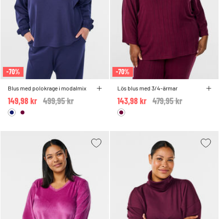
-70%
-70%
Blus med polokrage i modalmix
Lös blus med 3/4-ärmar
149,98 kr
Price reduced from
499,95 kr
to
143,98 kr
Price reduced from
479,95 kr
to