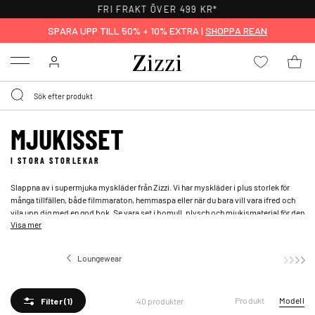
FRI FRAKT ÖVER 499 KR*
SPARA UPP TILL 50% + 10% EXTRA |
SHOPPA REAN
Menu
MJUKISSET
I STORA STORLEKAR
Slappna av i supermjuka myskläder från Zizzi. Vi har myskläder i plus storlek för
många tillfällen, både filmmaraton, hemmaspa eller när du bara vill vara ifred och
vila upp dig med en god bok. Se vara set i bomull, plysch och mjukismaterial för den
Visa mer
som vill matcha sin
mjukisjacka
med sina
mjukisbyxor
!
Loungewear
Mjukisset
Produkt
Modell
40 produkter
Filter
(1)