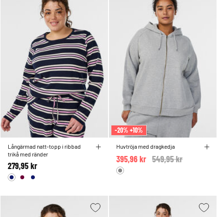
-20% +10%
Långärmad natt-topp i ribbad
Huvtröja med dragkedja
trikå med ränder
395,96 kr
Price reduced from
549,95 kr
to
279,95 kr