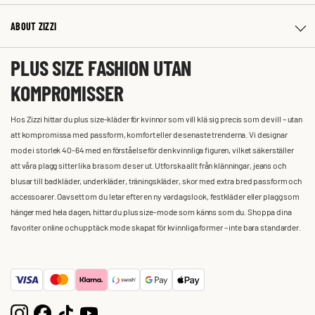
ABOUT ZIZZI
PLUS SIZE FASHION UTAN
KOMPROMISSER
Hos Zizzi hittar du plus size-kläder för kvinnor som vill klä sig precis som de vill – utan
att kompromissa med passform, komfort eller de senaste trenderna. Vi designar
mode i storlek 40-64 med en förståelse för den kvinnliga figuren, vilket säkerställer
att våra plagg sitter lika bra som de ser ut. Utforska allt från klänningar, jeans och
blusar till badkläder, underkläder, träningskläder, skor med extra bred passform och
accessoarer. Oavsett om du letar efter en ny vardagslook, festkläder eller plagg som
hänger med hela dagen, hittar du plus size-mode som känns som du. Shoppa dina
favoriter online och upptäck mode skapat för kvinnliga former – inte bara standarder.