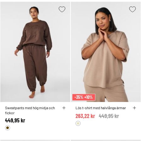
-35% +10%
Sweatpants med hög midja och
Lös t-shirt med halvlånga ärmar
fickor
263,22 kr
Price reduced from
449,95 kr
to
449,95 kr