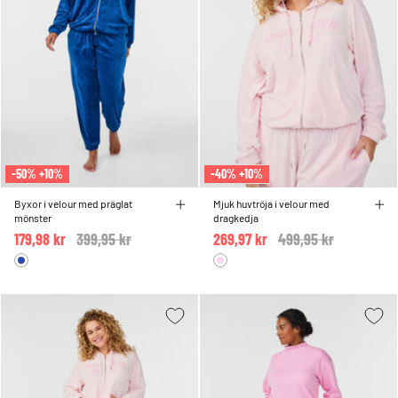
-50% +10%
-40% +10%
Byxor i velour med präglat
Mjuk huvtröja i velour med
mönster
dragkedja
179,98 kr
Price reduced from
399,95 kr
to
269,97 kr
Price reduced from
499,95 kr
to