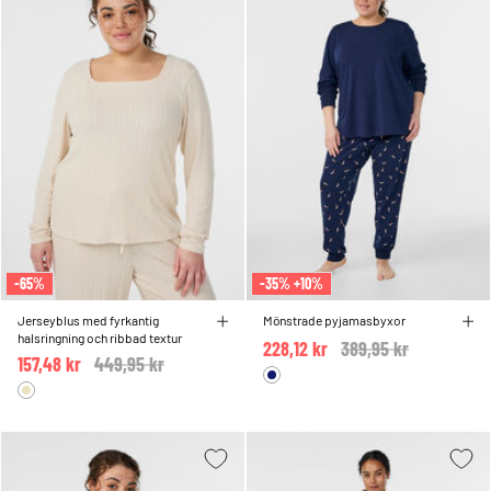
-65%
-35% +10%
Jerseyblus med fyrkantig
Mönstrade pyjamasbyxor
halsringning och ribbad textur
228,12 kr
Price reduced from
389,95 kr
to
157,48 kr
Price reduced from
449,95 kr
to