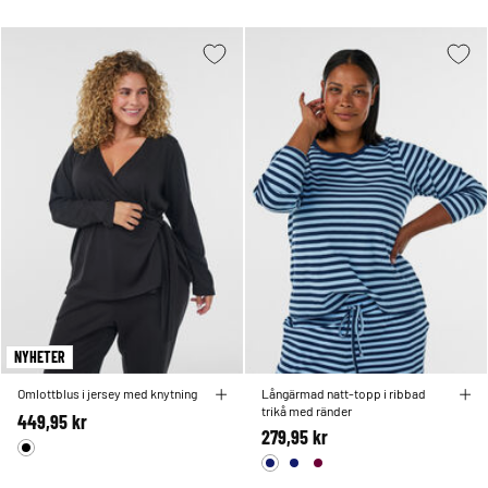
NYHETER
Omlottblus i jersey med knytning
Långärmad natt-topp i ribbad
trikå med ränder
449,95 kr
279,95 kr