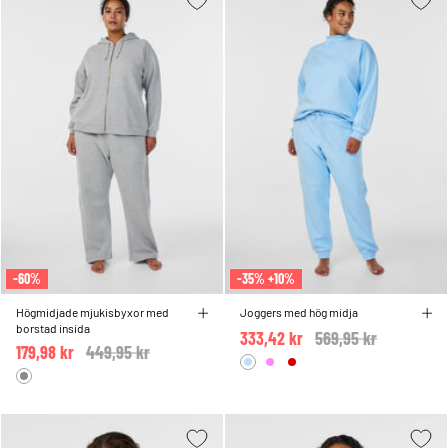
-60%
-35% +10%
Högmidjade mjukisbyxor med
Joggers med hög midja
borstad insida
333,42 kr
Price reduced from
569,95 kr
to
179,98 kr
Price reduced from
449,95 kr
to