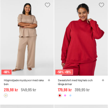
-60%
-50% +10%
Högmidjade mysbyxor med raka
Sweatshirt med hög hals och
ben
långa ärmar
219,98 kr
Price reduced from
549,95 kr
to
179,98 kr
Price reduced from
399,95 kr
to