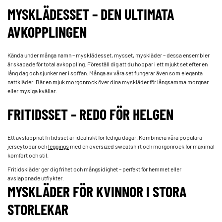
MYSKLÄDESSET – DEN ULTIMATA
AVKOPPLINGEN
Kända under många namn – mysklädesset, mysset, myskläder – dessa ensembler
är skapade för total avkoppling. Föreställ dig att du hoppar i ett mjukt set efter en
lång dag och sjunker ner i soffan. Många av våra set fungerar även som eleganta
nattkläder. Bär en
mjuk morgonrock
över dina myskläder för långsamma morgnar
eller mysiga kvällar.
FRITIDSSET – REDO FÖR HELGEN
Ett avslappnat fritidsset är idealiskt för lediga dagar. Kombinera våra populära
jerseytopar och
leggings
med en oversized sweatshirt och morgonrock för maximal
komfort och stil.
Fritidskläder ger dig frihet och mångsidighet – perfekt för hemmet eller
avslappnade utflykter.
MYSKLÄDER FÖR KVINNOR I STORA
STORLEKAR