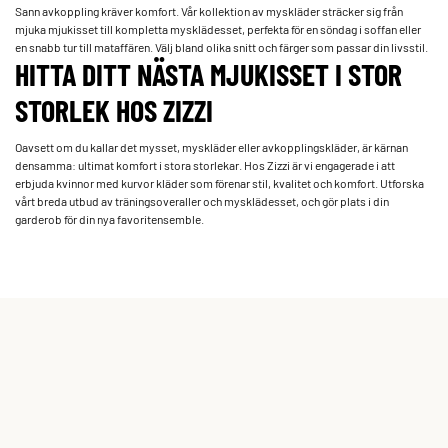
Sann avkoppling kräver komfort. Vår kollektion av myskläder sträcker sig från
mjuka mjukisset till kompletta mysklädesset, perfekta för en söndag i soffan eller
en snabb tur till mataffären. Välj bland olika snitt och färger som passar din livsstil.
HITTA DITT NÄSTA MJUKISSET I STOR
STORLEK HOS ZIZZI
Oavsett om du kallar det mysset, myskläder eller avkopplingskläder, är kärnan
densamma: ultimat komfort i stora storlekar. Hos Zizzi är vi engagerade i att
erbjuda kvinnor med kurvor kläder som förenar stil, kvalitet och komfort. Utforska
vårt breda utbud av träningsoveraller och mysklädesset, och gör plats i din
garderob för din nya favoritensemble.