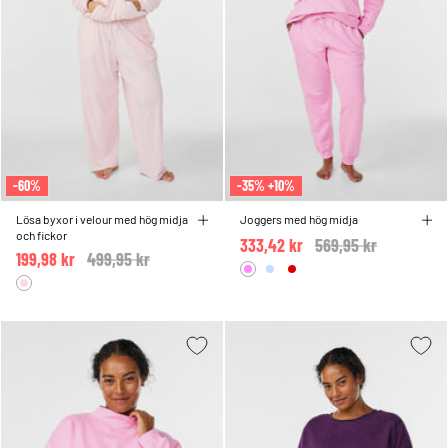
-60%
-35% +10%
Lösa byxor i velour med hög midja
Joggers med hög midja
och fickor
333,42 kr
Price reduced from
569,95 kr
to
199,98 kr
Price reduced from
499,95 kr
to