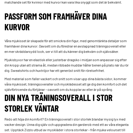
matchande set för kvinnor med kurvor kan vara lika snyggt som det är bekvämt.
PASSFORM SOM FRAMHÄVER DINA
KURVOR
Våra mjukisset är skapade för att smickra din figur, med genomtänkta detaljer som
framhäver dina kurvor. Oavsett om du föredrar en avslappnad träningsoverall eller
en mer skräddarsydd look, ser vi till att du känner dig bekväm och självsäker.
Mjukisbyxor har en elastisk eller justerbar dragsko i midjan som anpassar sig efter
din kropp utan att strama åt, medan ribbade muddar håller benen på plats när du rör
dig. Sweatshirts och huvtröjor har ett generöst snitt för rörelsefrihet.
Med material som faller vackert och snitt som visar upp dina bästa sidor, kommer
våra mjukisset, träningsoveraller och mysklädesset att ge dig den komfort och det
självförtroende du förtjänar – oavsett om du kopplar av eller är på språng.
DIN NYA TRÄNINGSOVERALL I STOR
STORLEK VÄNTAR
Redo att höja din komfort? En träningsoverall i stor storlek blandar mysig lyx med
vacker design. Unna dig själv och uppgradera din garderob med ett av våra eleganta
set. Upptäck Zizzis utbud av myskläder i stora storlekar – från mjuka velourset till