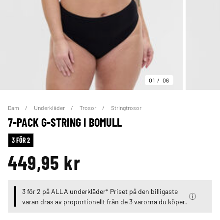
01
06
Dam
Underkläder
Trosor
Stringtrosor
7-PACK G-STRING I BOMULL
3 FÖR 2
449,95 kr
3 för 2 på ALLA underkläder* Priset på den billigaste
varan dras av proportionellt från de 3 varorna du köper.