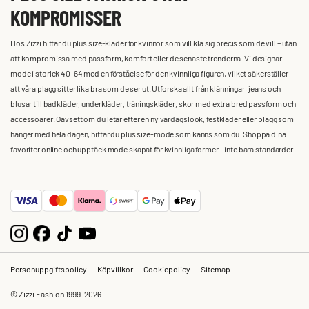
KOMPROMISSER
Hos Zizzi hittar du plus size-kläder för kvinnor som vill klä sig precis som de vill – utan
att kompromissa med passform, komfort eller de senaste trenderna. Vi designar
mode i storlek 40-64 med en förståelse för den kvinnliga figuren, vilket säkerställer
att våra plagg sitter lika bra som de ser ut. Utforska allt från klänningar, jeans och
blusar till badkläder, underkläder, träningskläder, skor med extra bred passform och
accessoarer. Oavsett om du letar efter en ny vardagslook, festkläder eller plagg som
hänger med hela dagen, hittar du plus size-mode som känns som du. Shoppa dina
favoriter online och upptäck mode skapat för kvinnliga former – inte bara standarder.
Personuppgiftspolicy
Köpvillkor
Cookiepolicy
Sitemap
© Zizzi Fashion 1999-2026