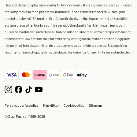
Hos Zizzi hittar du plus size-kläder för kvinnor som vill klä sig precis som de vill – utan
att kompromissa med passform, komfort eller de senaste trenderna. Vi designar
mode i storlek 40-64 med en förståelse för den kvinnliga figuren, vilket säkerställer
att våra plagg sitter lika bra som de ser ut. Utforska allt från klänningar, jeans och
blusar till badkläder, underkläder, träningskläder, skor med extra bred passform och
accessoarer. Oavsett om du letar efter en ny vardagslook, festkläder eller plagg som
hänger med hela dagen, hittar du plus size-mode som känns som du. Shoppa dina
favoriter online och upptäck mode skapat för kvinnliga former – inte bara standarder.
Personuppgiftspolicy
Köpvillkor
Cookiepolicy
Sitemap
© Zizzi Fashion 1999-2026