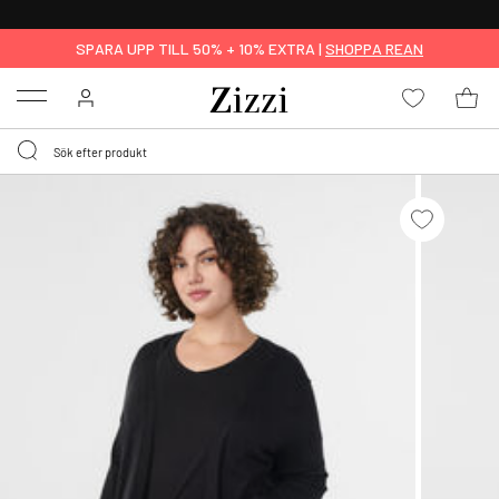
FRI FRAKT ÖVER 499 KR*
SPARA UPP TILL 50% + 10% EXTRA |
SHOPPA REAN
Menu