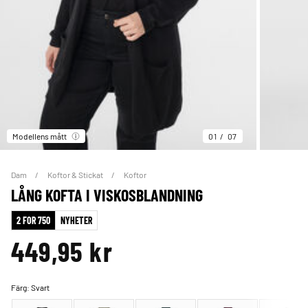
Modellens mått
01
07
Dam
Koftor & Stickat
Koftor
LÅNG KOFTA I VISKOSBLANDNING
2 FOR 750
NYHETER
449,95 kr
Färg:
Svart