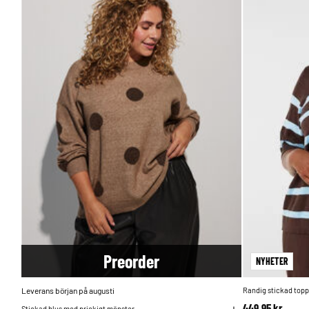
Pre
order
NYHETER
Leverans början på augusti
Randig stickad top
449,95 kr
Stickad blus med prickigt mönster