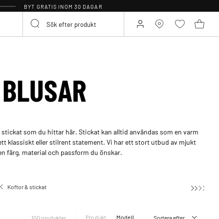
BYT GRATIS INOM 30 DAGAR
 BLUSAR
ch stickat som du hittar här. Stickat kan alltid användas som en varm
t klassiskt eller stilrent statement. Vi har ett stort utbud av mjukt
lken färg, material och passform du önskar.
Koftor & stickat
Stickade blusar
Produkt
Modell
100 produkter
Sortera efter