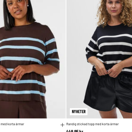
NYHETER
p med korta ärmar
Randig stickad topp med korta ärmar
449,95 kr