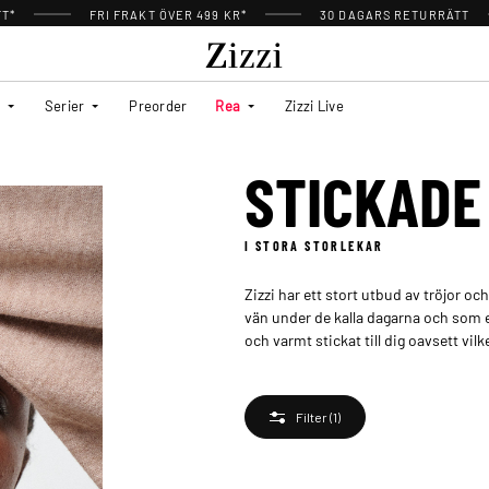
TT*
FRI FRAKT ÖVER 499 KR*
30 DAGARS RETURRÄTT
Serier
Preorder
Rea
Zizzi Live
STICKADE
I STORA STORLEKAR
Zizzi har ett stort utbud av tröjor o
vän under de kalla dagarna och som et
och varmt stickat till dig oavsett vi
Filter
(1)