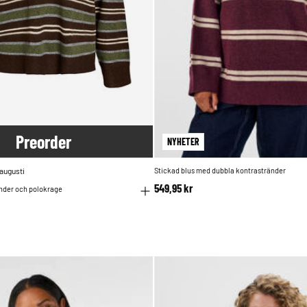
Pre
order
NYHETER
 augusti
Stickad blus med dubbla kontrastränder
549,95 kr
änder och polokrage