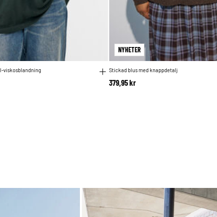
NYHETER
ll-viskosblandning
Stickad blus med knappdetalj
379,95 kr