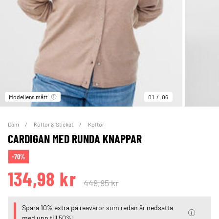
Modellens mått
01
06
Dam
Koftor & Stickat
Koftor
CARDIGAN MED RUNDA KNAPPAR
-70%
134,98 kr
449,95 kr
Spara 10% extra på reavaror som redan är nedsatta
med upp till 50%!