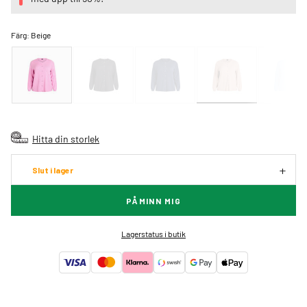
Färg:
Beige
Hitta din storlek
Slut i lager
PÅMINN MIG
Lagerstatus i butik