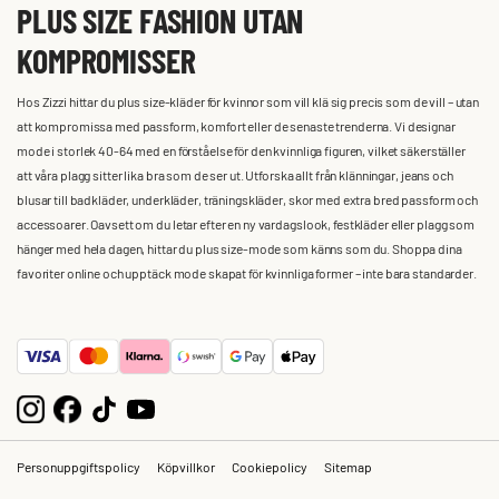
PLUS SIZE FASHION UTAN
KOMPROMISSER
Hos Zizzi hittar du plus size-kläder för kvinnor som vill klä sig precis som de vill – utan
att kompromissa med passform, komfort eller de senaste trenderna. Vi designar
mode i storlek 40-64 med en förståelse för den kvinnliga figuren, vilket säkerställer
att våra plagg sitter lika bra som de ser ut. Utforska allt från klänningar, jeans och
blusar till badkläder, underkläder, träningskläder, skor med extra bred passform och
accessoarer. Oavsett om du letar efter en ny vardagslook, festkläder eller plagg som
hänger med hela dagen, hittar du plus size-mode som känns som du. Shoppa dina
favoriter online och upptäck mode skapat för kvinnliga former – inte bara standarder.
Personuppgiftspolicy
Köpvillkor
Cookiepolicy
Sitemap