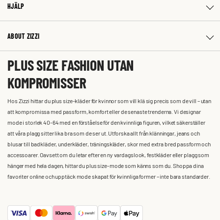
HJÄLP
ABOUT ZIZZI
PLUS SIZE FASHION UTAN
KOMPROMISSER
Hos Zizzi hittar du plus size-kläder för kvinnor som vill klä sig precis som de vill – utan
att kompromissa med passform, komfort eller de senaste trenderna. Vi designar
mode i storlek 40-64 med en förståelse för den kvinnliga figuren, vilket säkerställer
att våra plagg sitter lika bra som de ser ut. Utforska allt från klänningar, jeans och
blusar till badkläder, underkläder, träningskläder, skor med extra bred passform och
accessoarer. Oavsett om du letar efter en ny vardagslook, festkläder eller plagg som
hänger med hela dagen, hittar du plus size-mode som känns som du. Shoppa dina
favoriter online och upptäck mode skapat för kvinnliga former – inte bara standarder.