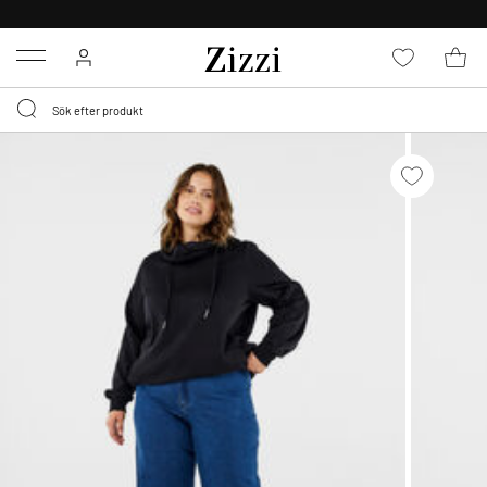
FRI FRAKT ÖVER 499 KR*
Menu