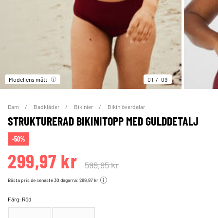
Modellens mått
01
09
Dam
Badkläder
Bikinier
Bikiniöverdelar
STRUKTURERAD BIKINITOPP MED GULDDETALJ
-50%
299,97 kr
599,95 kr
Bästa pris de senaste 30 dagarna: 299,97 kr
Färg:
Röd