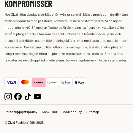
KOMPROMISSER
Hos Zizzi hittar du plus size-kläder för kvinnor som vill klä sig precis som de vill – utan
att kompromissa med passform, komfort eller de senaste trenderna. Vi designar
mode i storlek 40-64 med en förståelse för den kvinnliga figuren, vilket säkerställer
att våra plagg sitter lika bra som de ser ut. Utforska allt från klänningar, jeans och
blusar till badkläder, underkläder, träningskläder, skor med extra bred passform och
accessoarer. Oavsett om du letar efter en ny vardagslook, festkläder eller plagg som
hänger med hela dagen, hittar du plus size-mode som känns som du. Shoppa dina
favoriter online och upptäck mode skapat för kvinnliga former – inte bara standarder.
Personuppgiftspolicy
Köpvillkor
Cookiepolicy
Sitemap
© Zizzi Fashion 1999-2026