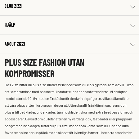
CLUB ZIZZI
HJÄLP
ABOUT ZIZZI
PLUS SIZE FASHION UTAN
KOMPROMISSER
Hos Zizzi hittar du plus size-kläder för kvinnor som vill klä sig precis som de vill – utan
att kompromissa med passform, komfort eller de senaste trenderna. Vi designar
mode i storlek 40-64 med en förståelse för den kvinnliga figuren, vilket säkerställer
att våra plagg sitter lika bra som de ser ut. Utforska allt från klänningar, jeans och
blusar till badkläder, underkläder, träningskläder, skor med extra bred passform och
accessoarer. Oavsett om du letar efter en ny vardagslook, festkläder eller plagg som
hänger med hela dagen, hittar du plus size-mode som känns som du. Shoppa dina
favoriter online och upptäck mode skapat för kvinnliga former – inte bara standarder.