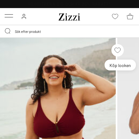
FRI FRAKT ÖVER 499 KR*
Menu
Köp looken