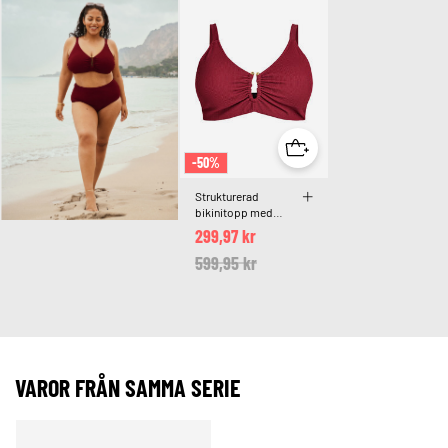
-50%
Strukturerad
bikinitopp med
gulddetalj
299,97 kr
Price reduced from
599,95 kr
to
VAROR FRÅN SAMMA SERIE