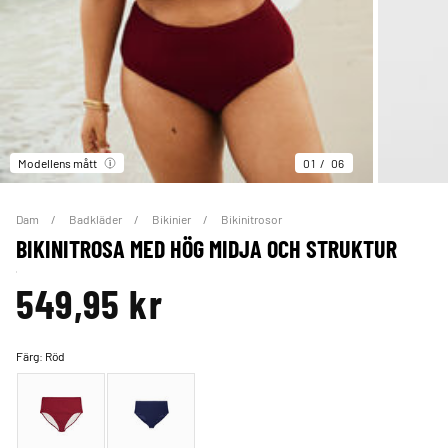
Modellens mått
01
06
Dam
Badkläder
Bikinier
Bikinitrosor
BIKINITROSA MED HÖG MIDJA OCH STRUKTUR
549,95 kr
Färg:
Röd