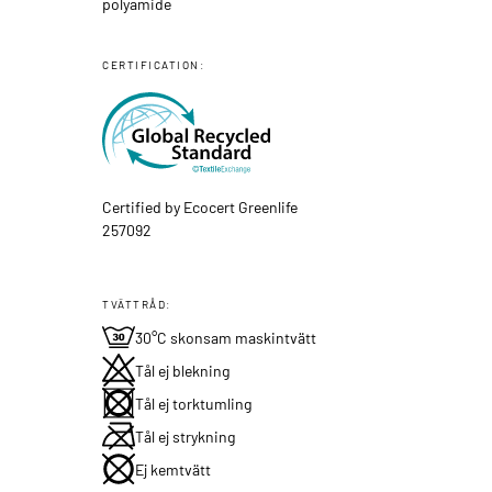
polyamide
CERTIFICATION:
Certified by Ecocert Greenlife
257092
TVÄTTRÅD:
30°C skonsam maskintvätt
Tål ej blekning
Tål ej torktumling
Tål ej strykning
Ej kemtvätt