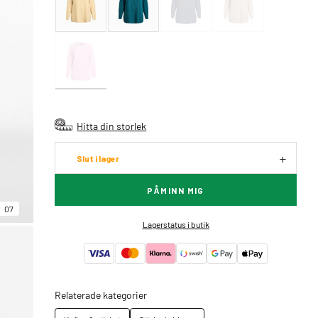
Hitta din storlek
Slut i lager
PÅMINN MIG
07
Lagerstatus i butik
Relaterade kategorier