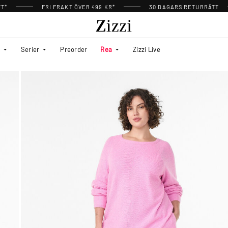
TT*
FRI FRAKT ÖVER 499 KR*
30 DAGARS RETURRÄTT
Serier
Preorder
Rea
Zizzi Live