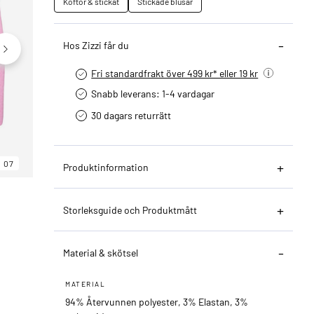
Koftor & stickat
Stickade blusar
Hos Zizzi får du
Fri standardfrakt över 499 kr* eller 19 kr
Snabb leverans: 1-4 vardagar
30 dagars returrätt­
07
06
07
Produktinformation
Storleksguide och Produktmått
Material & skötsel
MATERIAL
94% Återvunnen polyester, 3% Elastan, 3%