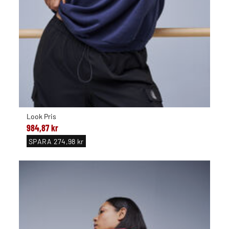
Look Pris
984,87 kr
SPARA
274,98 kr