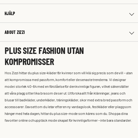
HJÄLP
ABOUT ZIZZI
PLUS SIZE FASHION UTAN
KOMPROMISSER
Hos Zizzi hittar du plus size-kläder för kvinnor som vill klä sig precis som de vill – utan
att kompromissa med passform, komfort eller de senaste trenderna. Vi designar
mode i storlek 40-64 med en förståelse för den kvinnliga figuren, vilket säkerställer
att våra plagg sitter lika bra som de ser ut. Utforska allt från klänningar, jeans och
blusar till badkläder, underkläder, träningskläder, skor med extra bred passform och
accessoarer. Oavsett om du letar efter en ny vardagslook, festkläder eller plagg som
hänger med hela dagen, hittar du plus size-mode som känns som du. Shoppa dina
favoriter online och upptäck mode skapat för kvinnliga former – inte bara standarder.