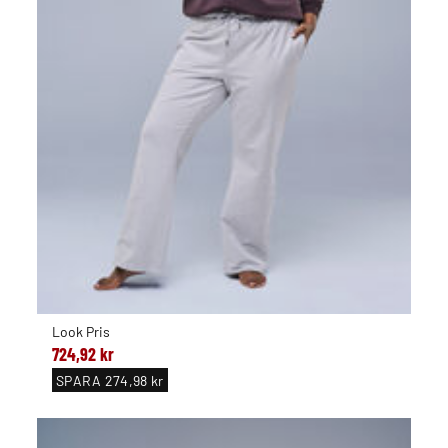
Look Pris
724,92 kr
SPARA
274,98 kr