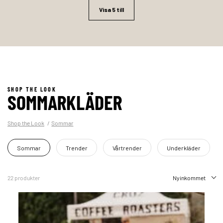
Visa 5 till
SHOP THE LOOK
SOMMARKLÄDER
Shop the Look
Sommar
Sommar
Trender
Vårtrender
Underkläder
22 produkter
Nyinkommet