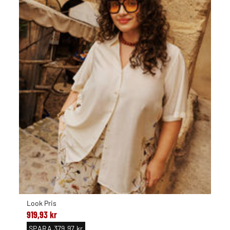
Look Pris
919,93 kr
SPARA
379,97 kr