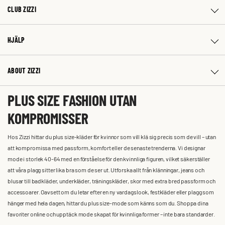
CLUB ZIZZI
HJÄLP
ABOUT ZIZZI
PLUS SIZE FASHION UTAN
KOMPROMISSER
Hos Zizzi hittar du plus size-kläder för kvinnor som vill klä sig precis som de vill – utan
att kompromissa med passform, komfort eller de senaste trenderna. Vi designar
mode i storlek 40-64 med en förståelse för den kvinnliga figuren, vilket säkerställer
att våra plagg sitter lika bra som de ser ut. Utforska allt från klänningar, jeans och
blusar till badkläder, underkläder, träningskläder, skor med extra bred passform och
accessoarer. Oavsett om du letar efter en ny vardagslook, festkläder eller plagg som
hänger med hela dagen, hittar du plus size-mode som känns som du. Shoppa dina
favoriter online och upptäck mode skapat för kvinnliga former – inte bara standarder.