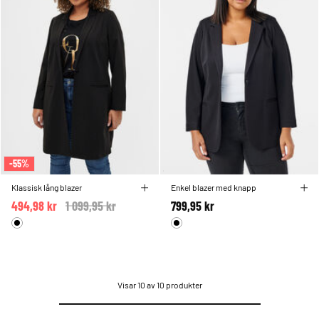
-55%
Klassisk lång blazer
Enkel blazer med knapp
494,98 kr
Price reduced from
1 099,95 kr
to
799,95 kr
Visar 10 av 10 produkter