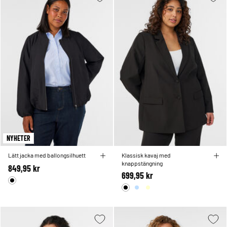
NYHETER
Lätt jacka med ballongsilhuett
Klassisk kavaj med
knappstängning
849,95 kr
699,95 kr