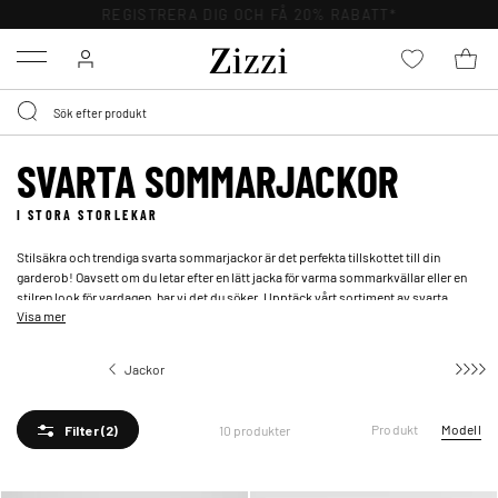
REGISTRERA DIG OCH FÅ 20% RABATT*
Menu
SVARTA SOMMARJACKOR
I STORA STORLEKAR
Stilsäkra och trendiga svarta sommarjackor är det perfekta tillskottet till din
garderob! Oavsett om du letar efter en lätt jacka för varma sommarkvällar eller en
stilren look för vardagen, har vi det du söker. Upptäck vårt sortiment av svarta
Visa mer
sommarjackor i stora storlekar och hitta din perfekta match. Från klassiska
bomberjackor till moderna skinnjackor, vi har svarta sommarjackor för damer som
passar alla smaker och stilar.
Jackor
Skidkläder
Produkt
Modell
10 produkter
Filter
(2)