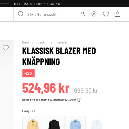
BYT GRATIS INOM 30 DAGAR
Dam
Jackor
Kavajer
KLASSISK BLAZER MED
KNÄPPNING
-25%
524,96 kr
699,95 kr
Bästa pris de senaste 30 dagarna: 524,96 kr
Färg:
Gul