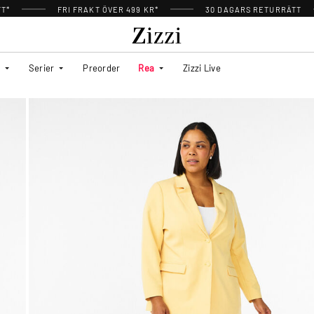
TT*
FRI FRAKT ÖVER 499 KR*
30 DAGARS RETURRÄTT
Serier
Preorder
Rea
Zizzi Live