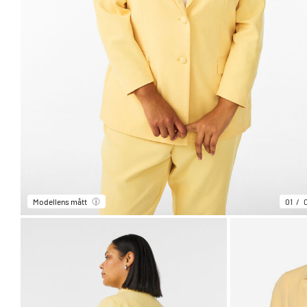
Modellens mått
01