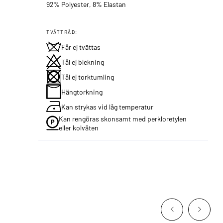
92% Polyester, 8% Elastan
TVÄTTRÅD:
Får ej tvättas
Tål ej blekning
Tål ej torktumling
Hängtorkning
Kan strykas vid låg temperatur
Kan rengöras skonsamt med perkloretylen
eller kolväten