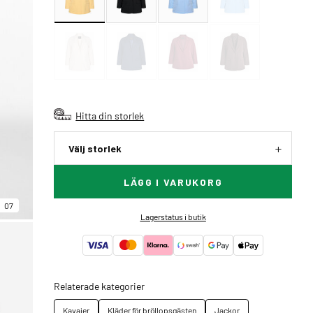
Hitta din storlek
Välj storlek
LÄGG I VARUKORG
07
Lagerstatus i butik
Relaterade kategorier
Kavajer
Kläder för bröllopsgästen
Jackor