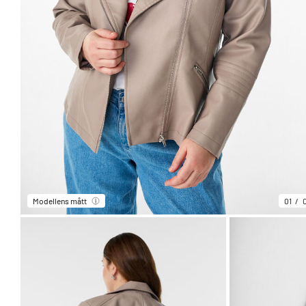
Modellens mått
01