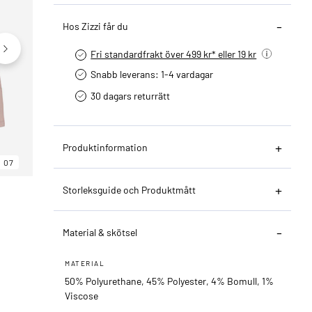
Hos Zizzi får du
Fri standardfrakt över 499 kr* eller 19 kr
Snabb leverans: 1-4 vardagar
30 dagars returrätt­
Produktinformation
07
06
07
Storleksguide och Produktmått
Material & skötsel
MATERIAL
50% Polyurethane, 45% Polyester, 4% Bomull, 1%
Viscose