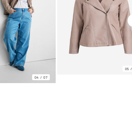
05
04
07