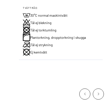
TVÄTTRÅD:
30°C normal maskintvätt
Tål ej blekning
Tål ej torktumling
Plantorkning, dropptorkning i skugga
Tål ej strykning
Ej kemtvätt