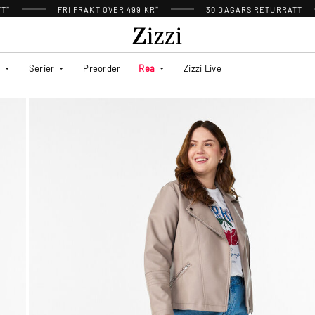
TT*
FRI FRAKT ÖVER 499 KR*
30 DAGARS RETURRÄTT
Serier
Preorder
Rea
Zizzi Live