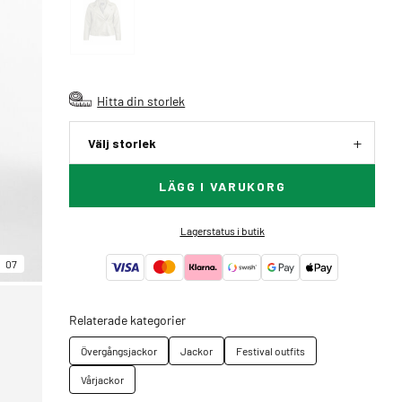
Hitta din storlek
Välj storlek
LÄGG I VARUKORG
Lagerstatus i butik
07
Relaterade kategorier
Övergångsjackor
Jackor
Festival outfits
Vårjackor