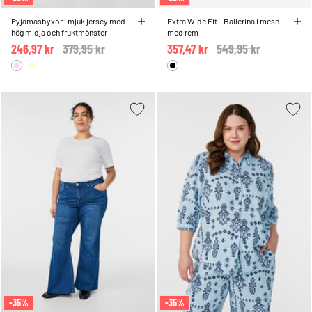
Pyjamasbyxor i mjuk jersey med
Extra Wide Fit - Ballerina i mesh
hög midja och fruktmönster
med rem
246,97 kr
Price reduced from
379,95 kr
to
357,47 kr
Price reduced from
549,95 kr
to
-35%
-35%