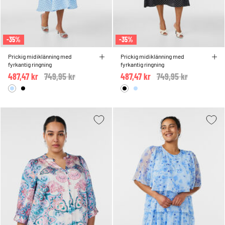
-35%
-35%
Prickig midiklänning med
Prickig midiklänning med
fyrkantig ringning
fyrkantig ringning
487,47 kr
Price reduced from
749,95 kr
to
487,47 kr
Price reduced from
749,95 kr
to