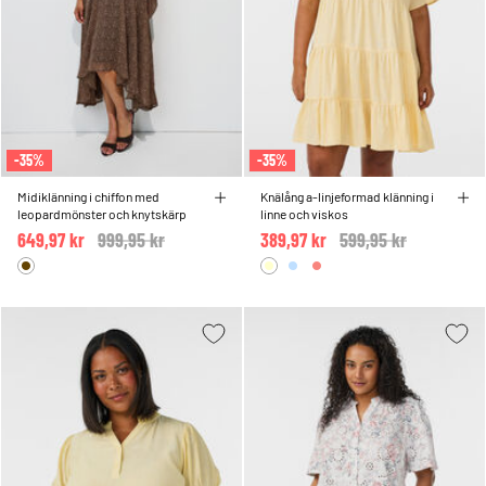
-35%
-35%
Midiklänning i chiffon med
Knälång a-linjeformad klänning i
leopardmönster och knytskärp
linne och viskos
649,97 kr
Price reduced from
999,95 kr
to
389,97 kr
Price reduced from
599,95 kr
to