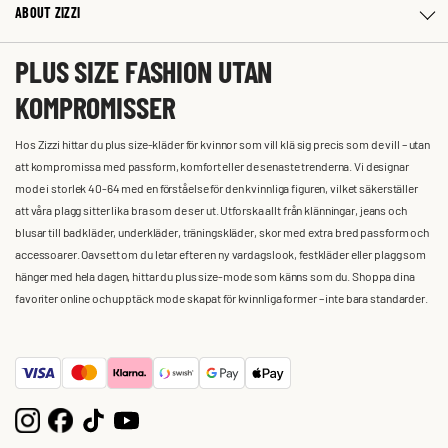
ABOUT ZIZZI
PLUS SIZE FASHION UTAN
KOMPROMISSER
Hos Zizzi hittar du plus size-kläder för kvinnor som vill klä sig precis som de vill – utan
att kompromissa med passform, komfort eller de senaste trenderna. Vi designar
mode i storlek 40-64 med en förståelse för den kvinnliga figuren, vilket säkerställer
att våra plagg sitter lika bra som de ser ut. Utforska allt från klänningar, jeans och
blusar till badkläder, underkläder, träningskläder, skor med extra bred passform och
accessoarer. Oavsett om du letar efter en ny vardagslook, festkläder eller plagg som
hänger med hela dagen, hittar du plus size-mode som känns som du. Shoppa dina
favoriter online och upptäck mode skapat för kvinnliga former – inte bara standarder.