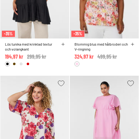
-35%
-35%
Lös tunika med krinklad textur
Blommig blus med hålbroderi och
och volangkant
V-ringning
194,97 kr
Price reduced from
299,95 kr
to
324,97 kr
Price reduced from
499,95 kr
to