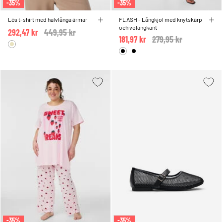
-35%
-35%
Lös t-shirt med halvlånga ärmar
FLASH - Långkjol med knytskärp
och volangkant
292,47 kr
Price reduced from
449,95 kr
to
181,97 kr
Price reduced from
279,95 kr
to
-35%
-35%