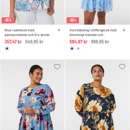
-35%
-35%
Blus i satinlook med
Kort klänning i chiffonglook med
paisleymönster och 3/4-ärmar
blommigt mönster och
volanglager
357,47 kr
Price reduced from
549,95 kr
to
584,97 kr
Price reduced from
899,95 kr
to