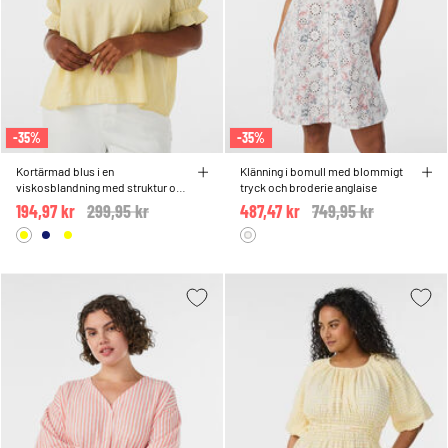
-35%
-35%
Kortärmad blus i en
Klänning i bomull med blommigt
viskosblandning med struktur och
tryck och broderie anglaise
volangärmar
194,97 kr
Price reduced from
299,95 kr
to
487,47 kr
Price reduced from
749,95 kr
to