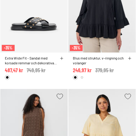
-35%
-35%
Extra Wide Fit - Sandal med
Blus med struktur, v-ringning och
korsade remmar och dekorativa
volanger
nitar
487,47 kr
Price reduced from
749,95 kr
to
246,97 kr
Price reduced from
379,95 kr
to