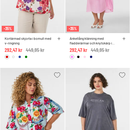
-35%
-35%
Kortärmad skjorta i bomull med
Ankellång klänning med
v-ringning
fladderärmar och knytskärp i
midjan
292,47 kr
Price reduced from
449,95 kr
to
292,47 kr
Price reduced from
449,95 kr
to