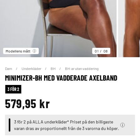
Modellens mått
01
08
Dam
Underkläder
BH
BH:ar utan vaddering
MINIMIZER-BH MED VADDERADE AXELBAND
3 FÖR 2
579,95 kr
3 för 2 på ALLA underkläder* Priset på den billigaste
varan dras av proportionellt från de 3 varorna du köper.