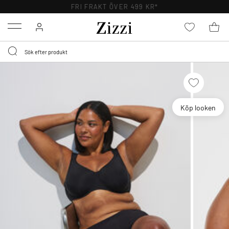
FRI FRAKT ÖVER 499 KR*
Menu
Köp looken