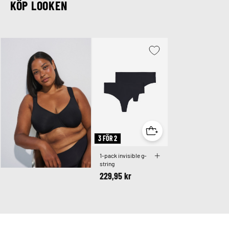
KÖP LOOKEN
3 FÖR 2
1-pack invisible g-
string
229,95 kr