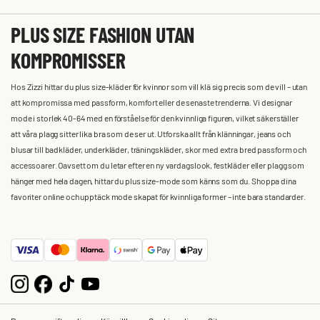
PLUS SIZE FASHION UTAN
KOMPROMISSER
Hos Zizzi hittar du plus size-kläder för kvinnor som vill klä sig precis som de vill – utan
att kompromissa med passform, komfort eller de senaste trenderna. Vi designar
mode i storlek 40-64 med en förståelse för den kvinnliga figuren, vilket säkerställer
att våra plagg sitter lika bra som de ser ut. Utforska allt från klänningar, jeans och
blusar till badkläder, underkläder, träningskläder, skor med extra bred passform och
accessoarer. Oavsett om du letar efter en ny vardagslook, festkläder eller plagg som
hänger med hela dagen, hittar du plus size-mode som känns som du. Shoppa dina
favoriter online och upptäck mode skapat för kvinnliga former – inte bara standarder.