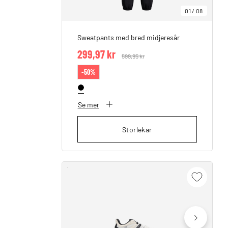
01
/
08
Sweatpants med bred midjeresår
299,97 kr
Price reduced from
599,95 kr
to
-50%
Se mer
Storlekar