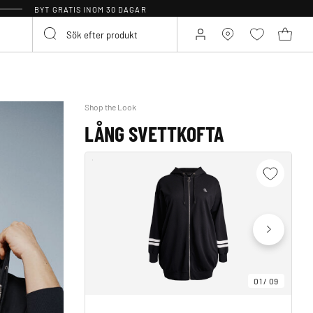
BYT GRATIS INOM 30 DAGAR
Shop the Look
LÅNG SVETTKOFTA
01
/
09