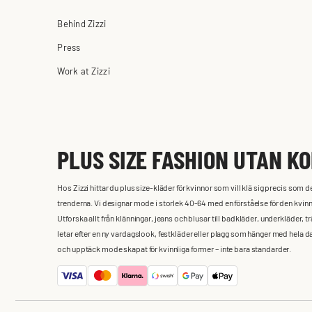
Behind Zizzi
Press
Work at Zizzi
PLUS SIZE FASHION UTAN K
Hos Zizzi hittar du plus size-kläder för kvinnor som vill klä sig precis som
trenderna. Vi designar mode i storlek 40-64 med en förståelse för den kvinnlig
Utforska allt från klänningar, jeans och blusar till badkläder, underkläde
letar efter en ny vardagslook, festkläder eller plagg som hänger med hela 
och upptäck mode skapat för kvinnliga former – inte bara standarder.