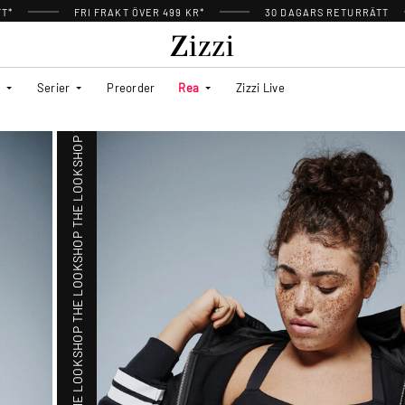
SHOP THE LOOK
TT*
FRI FRAKT ÖVER 499 KR*
30 DAGARS RETURRÄTT
SHOP THE LOOK
Serier
Preorder
Rea
Zizzi Live
SHOP THE LOOK
SHOP THE LOOK