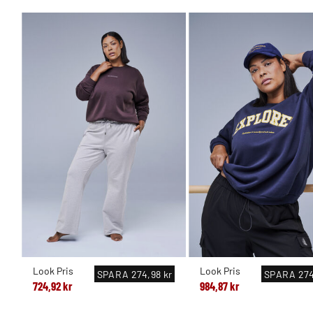
Look Pris
Look Pris
SPARA
274,98 kr
SPARA
274
724,92 kr
984,87 kr