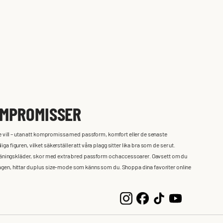
OMPROMISSER
 de vill – utan att kompromissa med passform, komfort eller de senaste
a figuren, vilket säkerställer att våra plagg sitter lika bra som de ser ut.
r, träningskläder, skor med extra bred passform och accessoarer. Oavsett om du
dagen, hittar du plus size-mode som känns som du. Shoppa dina favoriter online