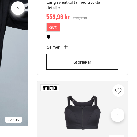
Lång sweatkofta med tryckta
detaljer
559,96 kr
Price reduced from
699,95 kr
to
-20%
Se mer
Storlekar
NYHETER
02
/
04