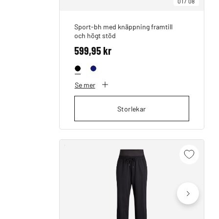
01
/
08
Sport-bh med knäppning framtill
och högt stöd
599,95 kr
Se mer
Storlekar