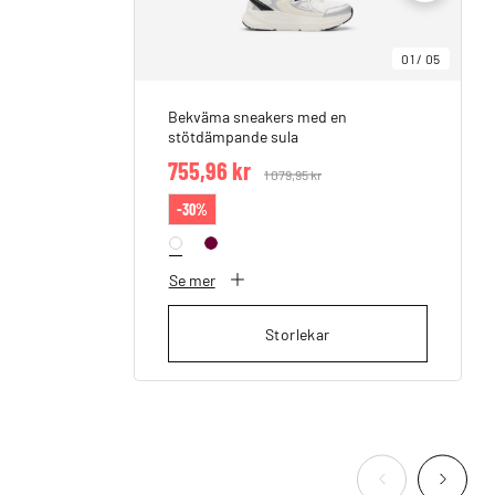
01
/
05
Bekväma sneakers med en
stötdämpande sula
755,96 kr
Price reduced from
1 079,95 kr
to
-30%
Se mer
Storlekar