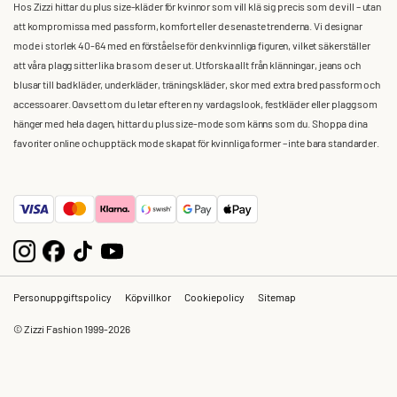
Hos Zizzi hittar du plus size-kläder för kvinnor som vill klä sig precis som de vill – utan
att kompromissa med passform, komfort eller de senaste trenderna. Vi designar
mode i storlek 40-64 med en förståelse för den kvinnliga figuren, vilket säkerställer
att våra plagg sitter lika bra som de ser ut. Utforska allt från klänningar, jeans och
blusar till badkläder, underkläder, träningskläder, skor med extra bred passform och
accessoarer. Oavsett om du letar efter en ny vardagslook, festkläder eller plagg som
hänger med hela dagen, hittar du plus size-mode som känns som du. Shoppa dina
favoriter online och upptäck mode skapat för kvinnliga former – inte bara standarder.
Personuppgiftspolicy
Köpvillkor
Cookiepolicy
Sitemap
© Zizzi Fashion 1999-2026