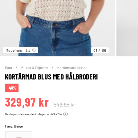
Modellens mått
01
06
Dam
Blusar & Skjortor
Kortärmade blusar
KORTÄRMAD BLUS MED HÅLBRODERI
-40%
329,97 kr
549,95 kr
Bästa pris de senaste 30 dagarna: 329,97 kr
Färg:
Beige