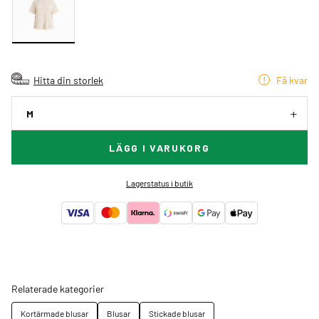
Hitta din storlek
Få kvar
M
LÄGG I VARUKORG
Lagerstatus i butik
Relaterade kategorier
Kortärmade blusar
Blusar
Stickade blusar