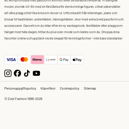
mode i storlek 40-64 med en förståelse för den kvinnliga figuren, vilket säkerställer
att våra plagg sitter lika bra som de ser ut. Utforska allt från klänningar, jeans och
blusar till badkläder, underkläder, träningskläder, skor med extra bred passform och
accessoarer. Oavsett om du letar efter en ny vardagslook, festkläder eller plagg som
hänger med hela dagen, hittar du plus size-mode som känns som du. Shoppa dina
favoriter online och upptäck mode skapat för kvinnliga former – inte bara standarder.
Personuppgiftspolicy
Köpvillkor
Cookiepolicy
Sitemap
© Zizzi Fashion 1999-2026