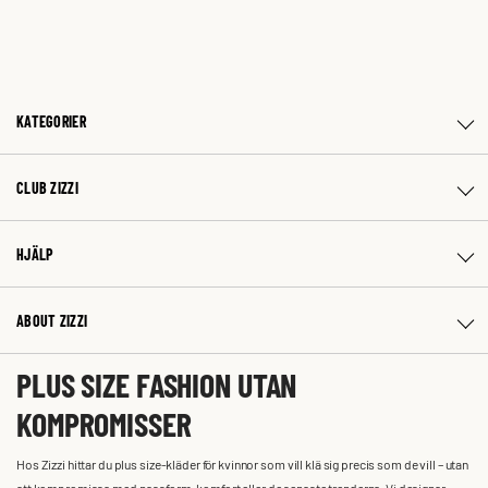
KATEGORIER
CLUB ZIZZI
HJÄLP
ABOUT ZIZZI
PLUS SIZE FASHION UTAN
KOMPROMISSER
Hos Zizzi hittar du plus size-kläder för kvinnor som vill klä sig precis som de vill – utan
att kompromissa med passform, komfort eller de senaste trenderna. Vi designar