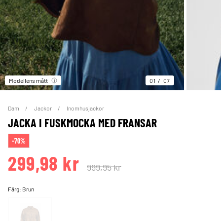
Modellens mått
01
07
Dam
Jackor
Inomhusjackor
JACKA I FUSKMOCKA MED FRANSAR
-70%
299,98 kr
999,95 kr
Färg:
Brun