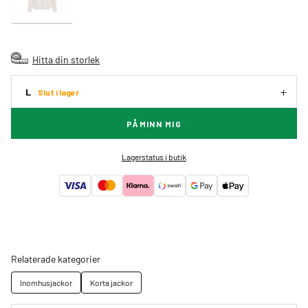
Hitta din storlek
L
Slut i lager
PÅMINN MIG
Lagerstatus i butik
Relaterade kategorier
Inomhusjackor
Korta jackor