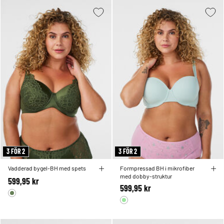
3 FÖR 2
3 FÖR 2
Vadderad bygel-BH med spets
Formpressad BH i mikrofiber
med dobby-struktur
599,95 kr
599,95 kr