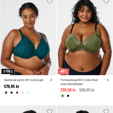
3 FÖR 2
-65%
Vadderad spets-BH med bygel
Formpressad BH i mikrofiber
med satindetaljer
579,95 kr
209,98 kr
Price reduced from
599,95 kr
to
+1