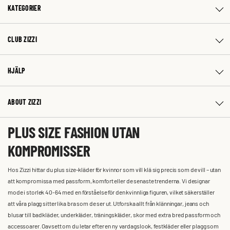
KATEGORIER
CLUB ZIZZI
HJÄLP
ABOUT ZIZZI
PLUS SIZE FASHION UTAN
KOMPROMISSER
Hos Zizzi hittar du plus size-kläder för kvinnor som vill klä sig precis som de vill – utan
att kompromissa med passform, komfort eller de senaste trenderna. Vi designar
mode i storlek 40-64 med en förståelse för den kvinnliga figuren, vilket säkerställer
att våra plagg sitter lika bra som de ser ut. Utforska allt från klänningar, jeans och
blusar till badkläder, underkläder, träningskläder, skor med extra bred passform och
accessoarer. Oavsett om du letar efter en ny vardagslook, festkläder eller plagg som