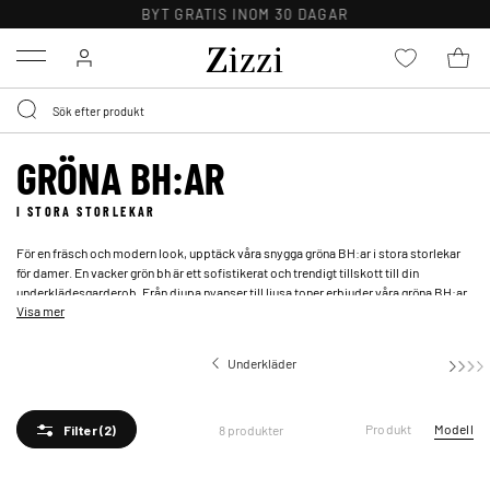
BYT GRATIS INOM 30 DAGAR
Menu
GRÖNA BH:AR
I STORA STORLEKAR
För en fräsch och modern look, upptäck våra snygga gröna BH:ar i stora storlekar
för damer. En vacker grön bh är ett sofistikerat och trendigt tillskott till din
underklädesgarderob. Från djupa nyanser till ljusa toner erbjuder våra gröna BH:ar
Visa mer
både extra stöd och stil, perfekt för en större byst.
Underkläder
Produkt
Modell
8 produkter
Filter
(2)