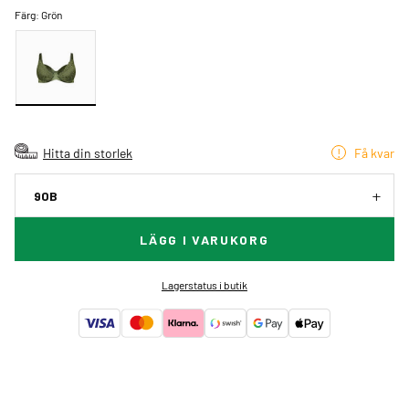
Färg:
Grön
Hitta din storlek
Få kvar
90B
LÄGG I VARUKORG
Lagerstatus i butik