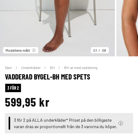
Modellens mått
01
08
Dam
Underkläder
BH
BH:ar med vaddering
VADDERAD BYGEL-BH MED SPETS
3 FÖR 2
599,95 kr
3 för 2 på ALLA underkläder* Priset på den billigaste
varan dras av proportionellt från de 3 varorna du köper.