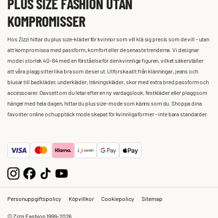
PLUS SIZE FASHION UTAN
KOMPROMISSER
Hos Zizzi hittar du plus size-kläder för kvinnor som vill klä sig precis som de vill – utan
att kompromissa med passform, komfort eller de senaste trenderna. Vi designar
mode i storlek 40-64 med en förståelse för den kvinnliga figuren, vilket säkerställer
att våra plagg sitter lika bra som de ser ut. Utforska allt från klänningar, jeans och
blusar till badkläder, underkläder, träningskläder, skor med extra bred passform och
accessoarer. Oavsett om du letar efter en ny vardagslook, festkläder eller plagg som
hänger med hela dagen, hittar du plus size-mode som känns som du. Shoppa dina
favoriter online och upptäck mode skapat för kvinnliga former – inte bara standarder.
Personuppgiftspolicy
Köpvillkor
Cookiepolicy
Sitemap
© Zizzi Fashion 1999-2026